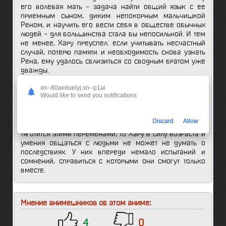
его волевая мать – задача найти общий язык с ее
приемным сыном, диким непокорным мальчишкой
Реном, и научить его вести себя в обществе обычных
людей – для большинства стала бы непосильной. И тем
не менее, Хару преуспел: если учитывать несчастный
случай, потерю памяти и необходимость снова узнать
Рена, ему удалось сблизиться со сводным братом уже
дважды.
xn--80aeiluelyj.xn--p1ai
Впрочем, многие, да и сам Хару, сказали бы, что они
Would like to send you notifications
сблизились даже слишком сильно. Их отношения уже
мало похожи на дружбу между братьями, а
взаимопонимание основывается на желании
Discard
Allow
постоянно быть рядом друг с другом. И если Рен не
тяготится этими переменами, то Хару в силу возраста и
умения общаться с людьми не может не думать о
последствиях. У них впереди немало испытаний и
сомнений, справиться с которыми они смогут только
вместе.
Мнение анимешников об этом аниме:
4
0