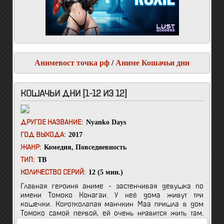
Анимевост точка рф
/
Аниме Кошачьи дни
КОШАЧЬИ ДНИ [1-12 ИЗ 12]
Nyanko Days
ДРУГОЕ НАЗВАНИЕ:
2017
ГОД ВЫХОДА:
Комедия
,
Повседневность
ЖАНР:
ТВ
ТИП:
12 (5 мин.)
КОЛИЧЕСТВО СЕРИЙ:
Главная героиня аниме - застенчивая девушка по
имени Томоко Конагаи. У неё дома живут три
кошечки. Коротколапая манчкин Маа пришла в дом
Томоко самой первой, ей очень нравится жить там.
Она жизнерадостная и весёлая, очень любит дразнить