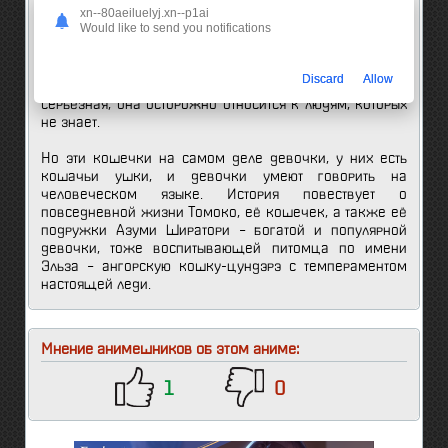
xn--80aeiluelyj.xn--p1ai
остальных и обожает баловаться. Короткошёрстная
Would like to send you notifications
сингапурская кошка Ру обожает вкусняшки и милые
вещички, а ещё она плакса. И, наконец, русская
голубая Шии, она умеет читать и писать на кандзи и
Discard
Allow
очень любит, когда Томоко хвалит её. Шии умная и
серьёзная, она осторожно относится к людям, которых
не знает.
Но эти кошечки на самом деле девочки, у них есть
кошачьи ушки, и девочки умеют говорить на
человеческом языке. История повествует о
повседневной жизни Томоко, её кошечек, а также её
подружки Азуми Ширатори – богатой и популярной
девочки, тоже воспитывающей питомца по имени
Эльза – ангорскую кошку-цундэрэ с темпераментом
настоящей леди.
Мнение анимешников об этом аниме:
1
0