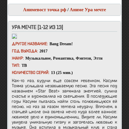
Анимевост точка рф
/
Аниме Ура мечте
УРА МЕЧТЕ [1-12 ИЗ 13]
Bang Dream!
ДРУГОЕ НАЗВАНИЕ:
2017
ГОД ВЫХОДА:
Музыкальное
,
Романтика
,
Фэнтези
,
Этти
ЖАНР:
ТВ
ТИП:
13 (25 мин.)
КОЛИЧЕСТВО СЕРИЙ:
Как-то раз, будучи еще совсем ребенком, Касуми
Тояма услышала незабываемую песню. Эта песня под
названием «Star Beat» заряжала энергией, сулила
счастье и вдохновляла на свершения. В последующие
годы Касуми пыталась найти столь полюбившуюся ей
песню, но раз за разом терпела неудачу. Впрочем, в
старшей школе она обрела нечто куда более важное:
любимое дело и единомышленниц. Видите ли, Касуми
увидела уникальную гитару и загорелась любовью к
музыке. Она вступила в музыкальный клуб и стала