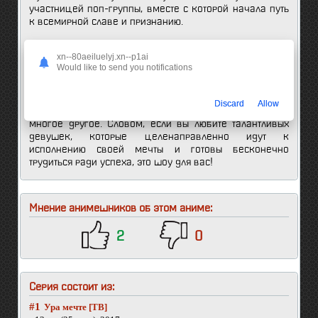
участницей поп-группы, вместе с которой начала путь
к всемирной славе и признанию.
Пристегните ремни безопасности и готовьтесь к заряду
xn--80aeiluelyj.xn--p1ai
позитива. Вас ждет развлечение, упакованное в
Would like to send you notifications
новый формат: создатели «Ура мечте!» решили
наступать по всем фронтам, не ограничиваясь
анимационным. Помимо сериала поклонников ждет
Discard
Allow
манга, живые выступления сэйю, музыкальные хиты и
многое другое. Словом, если вы любите талантливых
девушек, которые целенаправленно идут к
исполнению своей мечты и готовы бесконечно
трудиться ради успеха, это шоу для вас!
Мнение анимешников об этом аниме:
2
0
Серия состоит из:
#1
Ура мечте [ТВ]