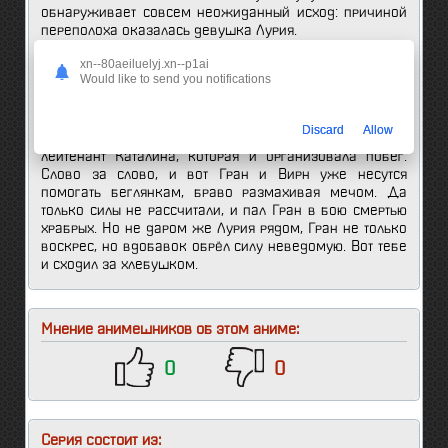
обнаруживает совсем неожиданный исход: причиной
переполоха оказалась девушка Лурия.
xn--80aeiluelyj.xn--p1ai
А вот она оказалась совсем не простой. Мало того, что
Would like to send you notifications
Лурия приземлилась в лес, упав с боевого корабля, так
у неё ещё и сверхспособности, и на Лурию объявлена
охота. И гонятся за ней не абы кто, а сами солдаты
Discard
Allow
Империи Эрст. Но у девушки есть своя защитница,
лейтенант Каталина, которая и организовала побег.
Слово за слово, и вот Гран и Вирн уже несутся
помогать беглянкам, браво размахивая мечом. Да
только силы не рассчитали, и пал Гран в бою смертью
храбрых. Но не даром же Лурия рядом, Гран не только
воскрес, но вдобавок обрёл силу неведомую. Вот тебе
и сходил за хлебушком.
Мнение анимешников об этом аниме:
0
0
Серия состоит из: