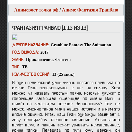
Анимевост точка рф
/
Аниме Фантазия Гранблю
ФАНТАЗИЯ ГРАНБЛЮ [1-13 ИЗ 13]
Granblue Fantasy The Animation
ДРУГОЕ НАЗВАНИЕ:
2017
ГОД ВЫХОДА:
Приключения
,
Фэнтези
ЖАНР:
ТВ
ТИП:
13 (25 мин.)
КОЛИЧЕСТВО СЕРИЙ:
В один прекрасный день жизнь простого паренька по
имени Гран перевернулась с ног на голову. Хотя
можно ли назвать простым парня, который дружит с
говорящей летающей ящерицей по имени Вирн и
живёт на летающем острове Зинкенстилл? Тем не
менее, именно таков мир в нашей истории, и в нём это
вполне обычно. Итак, наш Гран однажды замечает в
лесу неподалёку странное свечение. Любопытство
берёт верх, и парень бежит узнавать неизведанное,
роняя тапки. Перебрав по пути кучу версий, он