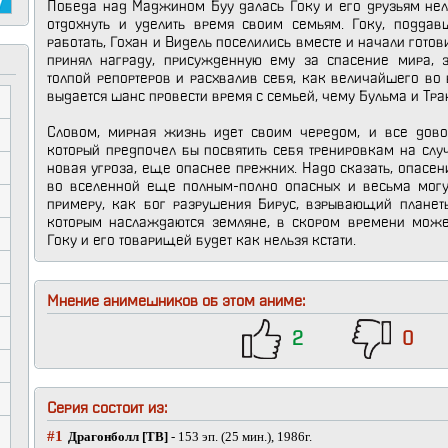
Победа над Маджином Буу далась Гоку и его друзьям неле
отдохнуть и уделить время своим семьям. Гоку, поддав
работать, Гохан и Видель поселились вместе и начали готов
принял награду, присужденную ему за спасение мира, 
толпой репортеров и расхвалив себя, как величайшего во
выдается шанс провести время с семьей, чему Бульма и Тра
Словом, мирная жизнь идет своим чередом, и все довол
который предпочел бы посвятить себя тренировкам на слу
новая угроза, еще опаснее прежних. Надо сказать, опасен
во вселенной еще полным-полно опасных и весьма могущ
примеру, как бог разрушения Бирус, взрывающий планеты
которым наслаждаются земляне, в скором времени может
Гоку и его товарищей будет как нельзя кстати.
Мнение анимешников об этом аниме:
2
0
Серия состоит из:
#1
Драгонболл [ТВ]
- 153 эп. (25 мин.), 1986г.