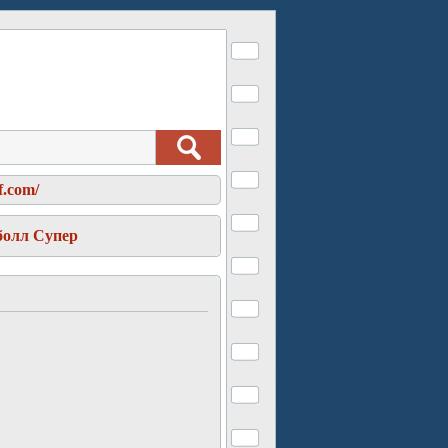
f.com/
болл Супер