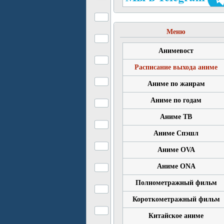
Меню
Анимевост
Расписание выхода аниме
Аниме по жанрам
Аниме по годам
Аниме ТВ
Аниме Спэшл
Аниме OVA
Аниме ONA
Полнометражный фильм
Короткометражный фильм
Китайское аниме