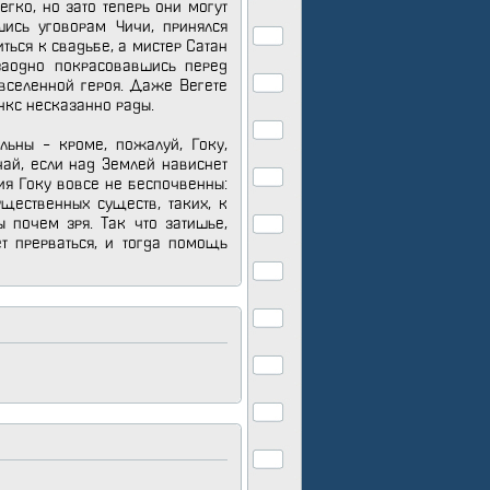
гко, но зато теперь они могут
шись уговорам Чичи, принялся
иться к свадьбе, а мистер Сатан
заодно покрасовавшись перед
 вселенной героя. Даже Вегете
нкс несказанно рады.
ьны – кроме, пожалуй, Гоку,
чай, если над Землей нависнет
ия Гоку вовсе не беспочвенны:
ественных существ, таких, к
 почем зря. Так что затишье,
 прерваться, и тогда помощь