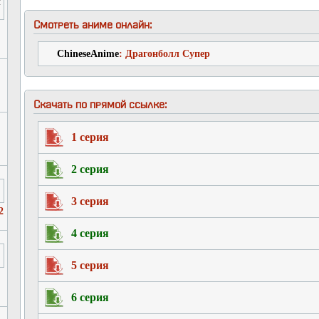
Смотреть аниме онлайн:
ChineseAnime
: Драгонболл Супер
Скачать по прямой ссылке:
1 серия
2 серия
3 серия
2
4 серия
5 серия
6 серия