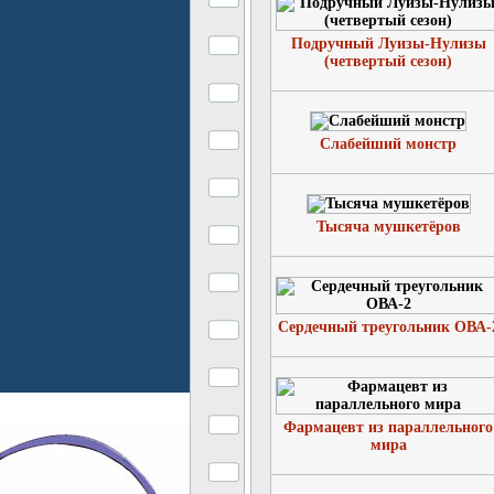
Подручный Луизы-Нулизы
(четвертый сезон)
Слабейший монстр
Тысяча мушкетёров
Сердечный треугольник ОВА-
Фармацевт из параллельного
мира