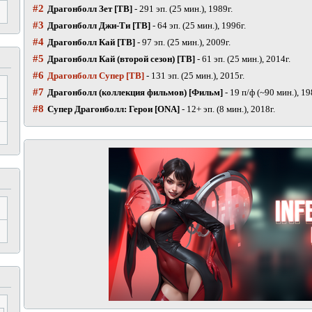
#2
Драгонболл Зет [ТВ]
- 291 эп. (25 мин.), 1989г.
#3
Драгонболл Джи-Ти [ТВ]
- 64 эп. (25 мин.), 1996г.
#4
Драгонболл Кай [ТВ]
- 97 эп. (25 мин.), 2009г.
#5
Драгонболл Кай (второй сезон) [ТВ]
- 61 эп. (25 мин.), 2014г.
#6
Драгонболл Супер [ТВ]
- 131 эп. (25 мин.), 2015г.
#7
Драгонболл (коллекция фильмов) [Фильм]
- 19 п/ф (~90 мин.), 19
#8
Супер Драгонболл: Герои [ONA]
- 12+ эп. (8 мин.), 2018г.