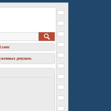
f.com/
уженных девушек