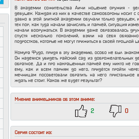
В академии сожительства Аичи ношение оружия - де
девушек. Каждая из них в качестве самообороны носит с с
давно в этой элитной академии обучали только девушек, и
тех пор, как туда начали зачислять и парней, ситуация изм
начали вооружаться. В академии даже образовалась друж
спустя несколько поколений, взяли на себя обязанно
подростков, которые не могут прижиться в своей прошлой ш
Номура Фудо, придя в эту академию, особо не был знаком
Он надеялся увидеть райский сад из доброжелательных д
обратное. Да и про накрашенных парней ему никто не гов
ему, как и всем парням до него, придётся пройти чере
мечницам посоветовали обратить на него пристальное 
ждать не стоит. Каков же будет результат?
Мнение анимешников об этом аниме:
2
0
Серия состоит из: