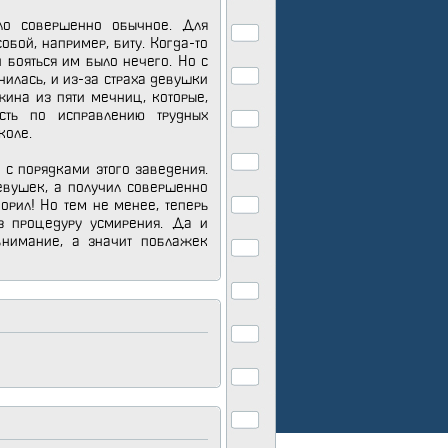
ло совершенно обычное. Для
обой, например, биту. Когда-то
 бояться им было нечего. Но с
енилась, и из-за страха девушки
ина из пяти мечниц, которые,
сть по исправлению трудных
коле.
 с порядками этого заведения.
евушек, а получил совершенно
орил! Но тем не менее, теперь
з процедуру усмирения. Да и
внимание, а значит поблажек