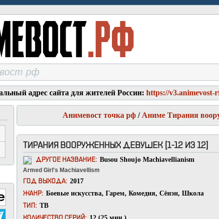
альный адрес сайта для жителей России:
https://v3.animevost-r
Анимевост точка рф
/
Аниме Тирания воор
ТИРАНИЯ ВООРУЖЕННЫХ ДЕВУШЕК [1-12 ИЗ 12]
Busou Shoujo Machiavellianism
ДРУГОЕ НАЗВАНИЕ:
Armed Girl's Machiavellism
2017
ГОД ВЫХОДА:
Боевые искусства
,
Гарем
,
Комедия
,
Сёнэн
,
Школа
ЖАНР:
ТВ
ТИП:
12 (25 мин.)
КОЛИЧЕСТВО СЕРИЙ: