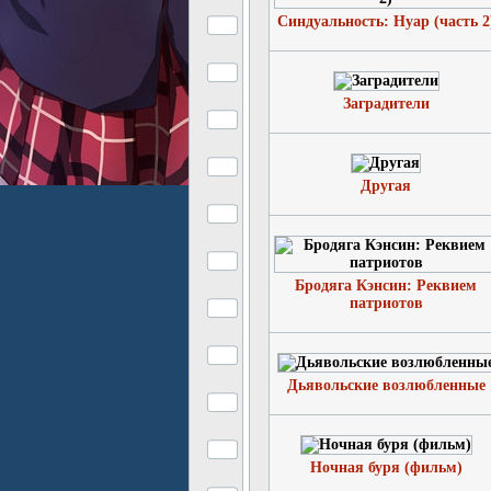
Синдуальность: Нуар (часть 2
Заградители
Другая
Бродяга Кэнсин: Реквием
патриотов
Дьявольские возлюбленные
Ночная буря (фильм)