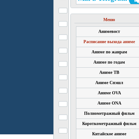
Меню
Анимевост
Расписание выхода аниме
Аниме по жанрам
Аниме по годам
Аниме ТВ
Аниме Спэшл
Аниме OVA
Аниме ONA
Полнометражный фильм
Короткометражный фильм
Китайское аниме