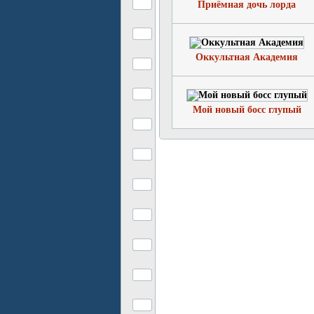
Приёмная дочь лорда
Оккультная Академия
Мой новый босс глупый