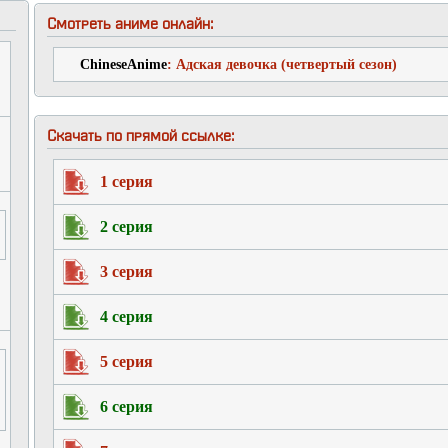
Смотреть аниме онлайн:
ChineseAnime
: Адская девочка (четвертый сезон)
Скачать по прямой ссылке:
1 серия
2 серия
3 серия
4 серия
5 серия
6 серия