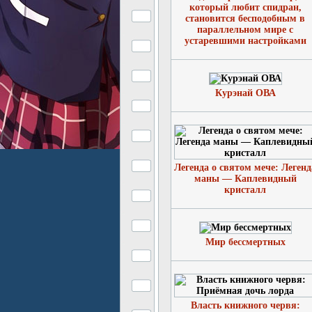
который любит спидран,
становится бесподобным в
параллельном мире с
устаревшими настройками
Курэнай ОВА
Легенда о святом мече: Легенд
маны — Каплевидный
кристалл
Мир бессмертных
Власть книжного червя: