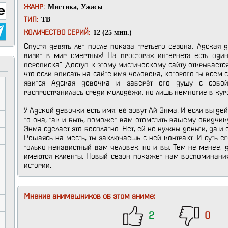
Мистика
,
Ужасы
ЖАНР:
ТВ
ТИП:
12 (25 мин.)
КОЛИЧЕСТВО СЕРИЙ:
Спустя девять лет после показа третьего сезона, Адская
визит в мир смертных! На просторах интернета есть оди
переписка”. Доступ к этому мистическому сайту открывается
что если вписать на сайте имя человека, которого ты всем
явится Адская девочка и заберёт его душу с собой
распространилась среди молодёжи, но лишь немногие в курсе
У Адской девочки есть имя, её зовут Ай Энма. И если вы де
то она, так и быть, поможет вам отомстить вашему обидчику
Энма сделает это бесплатно. Нет, ей не нужны деньги, да и 
Решаясь на месть, ты заключаешь с ней контракт. И суть ег
только ненавистный вам человек, но и вы. Тем не менее, 
имеются клиенты. Новый сезон покажет нам воспоминани
истории.
Мнение анимешников об этом аниме:
2
0