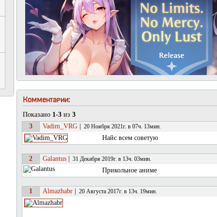
Комментарии:
Показано
1-3
из
3
3
Vadim_VRG
|
20 Ноября 2021г. в 07ч. 13мин.
Найс всем советую
2
Galantus
|
31 Декабря 2019г. в 13ч. 03мин.
Прикольное аниме
1
Almazhabr
|
20 Августа 2017г. в 13ч. 19мин.