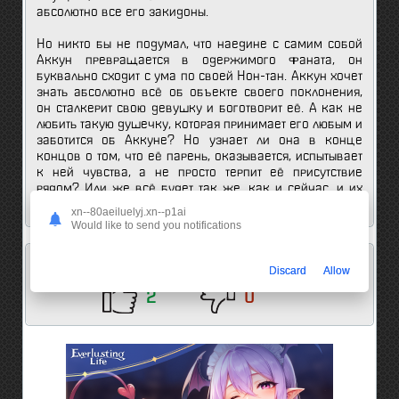
абсолютно все его закидоны.
Но никто бы не подумал, что наедине с самим собой
Аккун превращается в одержимого фаната, он
буквально сходит с ума по своей Нон-тан. Аккун хочет
знать абсолютно всё об объекте своего поклонения,
он сталкерит свою девушку и боготворит её. А как не
любить такую душечку, которая принимает его любым и
заботится об Аккуне? Но узнает ли она в конце
концов о том, что её парень, оказывается, испытывает
к ней чувства, а не просто терпит её присутствие
рядом? Или же всё будет так же, как и сейчас, и их
отношения останутся игрой в одни ворота?
xn--80aeiluelyj.xn--p1ai
Would like to send you notifications
Мнение анимешников об этом аниме:
Discard
Allow
2
0