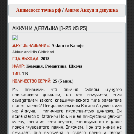
Анимевост точка рф
/
Аниме Аккун и девушка
АККУН И ДЕВУШКА [1-25 ИЗ 25]
Akkun to Kanojo
ДРУГОЕ НАЗВАНИЕ:
Akkun and His Girlfriend
2018
ГОД ВЫХОДА:
Комедия
,
Романтика
,
Школа
ЖАНР:
ТВ
ТИП:
25 (5 мин.)
КОЛИЧЕСТВО СЕРИЙ:
Мы привыкли, что обычно словом цундэрэ
описываются девушки, но что получится, если
обладателем такого специфического типа характера
станет парень? Представляем вам Кагари Ацухиро, или
же Аккуна, - типичного представителя цундэрэ. Он
встречается с Катагири Нон, и в её присутствии держит
марку, строя из себя крутого, равнодушного и даже
порой грубоватого парня. Впрочем, Нон это никак не
смущает, она влюблена в своего парня и терпит