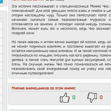
Эта история рассказывает о старшекласснице Миямо Чио, 
приключений! Для этой девушки просто взять и прийти в ш
сродни настоящему чуду. Только она переступает порог 
начинают сыпаться самые разнообразные трудности 
отправляется на занятия, а проходит какой-нибудь сложн
Впрочем, может быть это и неспроста, ведь Чио обожает
поздней ночи.
Но такая любовь к играм вечно выходит ей боком, ведь ло
не может подняться вовремя, и постоянно выбегает из д
остаётся максимально мало времени. И за такой короткий 
пробежаться по крышам, проучить наглого дяденьку, помоч
дерева, а также стать фигурой для бурных обсуждений, сл
отель. На скучную жизнь Чио точно пожаловаться не мож
разнообразить свой ежедневный поход на учёбу или рабо
отличным путеводителем!
Мнение анимешников об этом аниме:
0
0