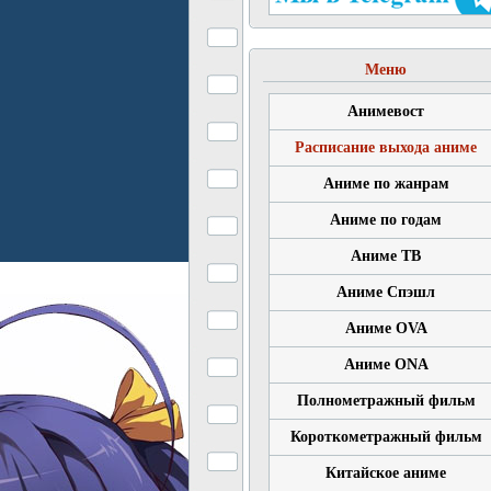
Меню
Анимевост
Расписание выхода аниме
Аниме по жанрам
Аниме по годам
Аниме ТВ
Аниме Спэшл
Аниме OVA
Аниме ONA
Полнометражный фильм
Короткометражный фильм
Китайское аниме