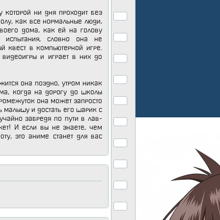
у которой ни дня проходит без
колу, как все нормальные люди,
своего дома, как ей на голову
и испытания, словно она не
ый квест в компьютерной игре.
 видеоигры и играет в них до
жится она поздно, утром никак
ома, когда на дорогу до школы
промежуток она может запросто
ь малышу и достать его шарик с
учайно забредя по пути в лав-
ет! И если вы не знаете, чем
ту, это аниме станет для вас