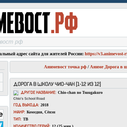
альный адрес сайта для жителей России:
https://v3.animevost-r
Анимевост точка рф
/
Аниме Дорога в 
ДОРОГА В ШКОЛУ ЧИО-ЧАН [1-12 ИЗ 12]
Chio-chan no Tsuugakuro
ДРУГОЕ НАЗВАНИЕ:
Chio's School Road
2018
ГОД ВЫХОДА:
Комедия
,
Сёнэн
ЖАНР:
ТВ
ТИП:
12 (25 мин.)
КОЛИЧЕСТВО СЕРИЙ: