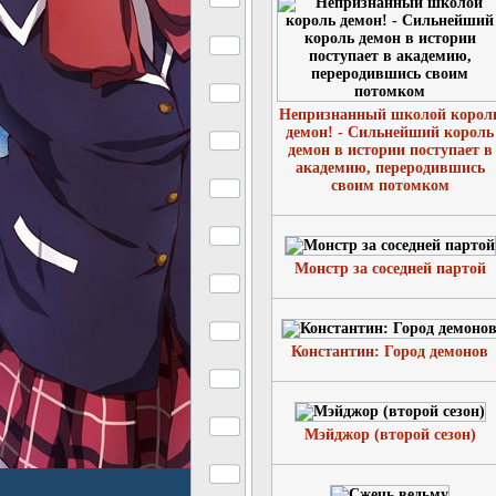
Непризнанный школой корол
демон! - Сильнейший король
демон в истории поступает в
академию, переродившись
своим потомком
Монстр за соседней партой
Константин: Город демонов
Мэйджор (второй сезон)