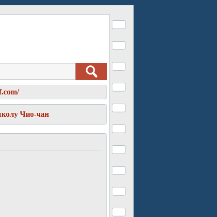
f.com/
школу Чио-чан