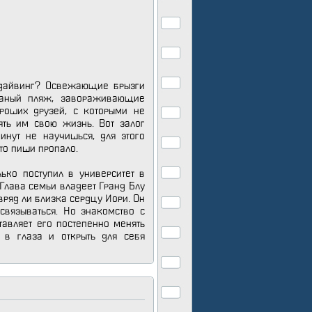
о дайвинг? Освежающие брызги
чаный пляж, завораживающие
роших друзей, с которыми не
ть им свою жизнь. Вот залог
инут не научишься, для этого
то пиши пропало.
ько поступил в университет в
Глава семьи владеет Гранд Блу
вряд ли близка сердцу Иори. Он
связываться. Но знакомство с
авляет его постепенно менять
 в глаза и открыть для себя