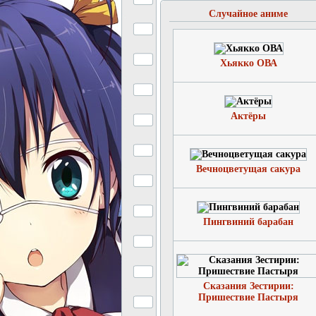
Случайное аниме
Хьякко ОВА
Актёры
Вечноцветущая сакура
Пингвиний барабан
Сказания Зестирии:
Пришествие Пастыря