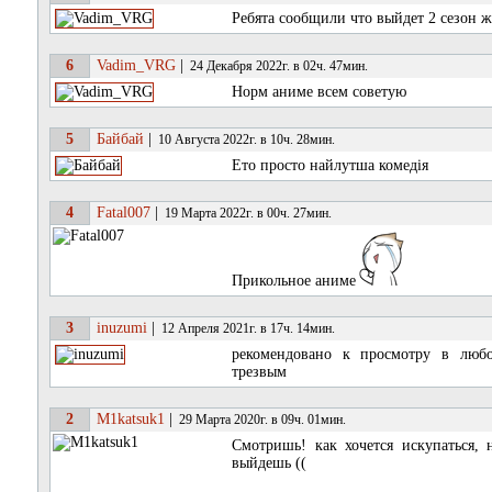
Ребята сообщили что выйдет 2 сезон 
6
Vadim_VRG
|
24 Декабря 2022г. в 02ч. 47мин.
Норм аниме всем советую
5
Байбай
|
10 Августа 2022г. в 10ч. 28мин.
Ето просто найлутша комедія
4
Fatal007
|
19 Марта 2022г. в 00ч. 27мин.
Прикольное аниме
3
inuzumi
|
12 Апреля 2021г. в 17ч. 14мин.
рекомендовано к просмотру в любо
трезвым
2
M1katsuk1
|
29 Марта 2020г. в 09ч. 01мин.
Смотришь! как хочется искупаться, 
выйдешь ((