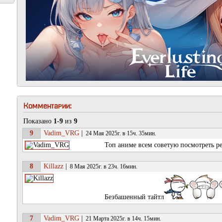
Комментарии:
Показано
1-9
из
9
9
Vadim_VRG
|
24 Мая 2025г. в 15ч. 35мин.
Топ аниме всем советую посмотреть ре
8
Killazz
|
8 Мая 2025г. в 23ч. 16мин.
Безбашенный тайтл
7
Vadim_VRG
|
21 Марта 2025г. в 14ч. 15мин.