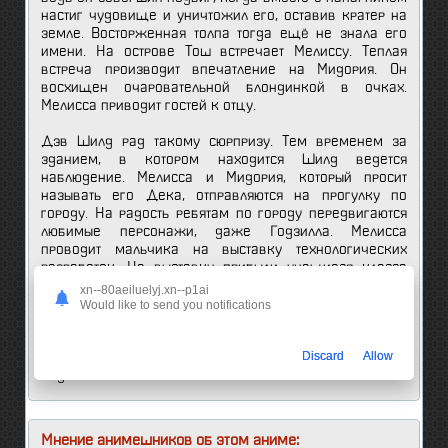
настиг чудовище и уничтожил его, оставив кратер на
земле. Восторженная толпа тогда ещё не знала его
имени. На острове Тош встречает Мелиссу. Теплая
встреча производит впечатление на Мидория. Он
восхищен очаровательной блондинкой в очках.
Мелисса приводит гостей к отцу.
Дэв Шилд рад такому сюрпризу. Тем временем за
зданием, в котором находится Шилд ведется
наблюдение. Мелисса и Мидория, который просит
называть его Дека, отправляются на прогулку по
городу. На радость ребятам по городу передвигаются
любимые персонажи, даже Годзилла. Мелисса
проводит мальчика на выставку технологических
разработок. На выставку прибыли учащиеся класса
А-1, чем смутили Мидория. Помощь одноклассников
xn--80aeiluelyj.xn--p1ai
не помешает. На город будет совершено нападение.
Would like to send you notifications
Наконец-то к Дека приходит сила, которая позволит
избежать гибели ему и Мелиссе. Настало время Дека
Discard
Allow
становиться героем, ведь Тош и Дэв нуждаются в
подмоге.
Мнение анимешников об этом аниме: