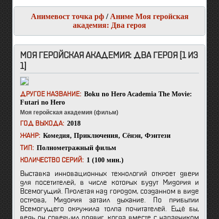
Анимевост точка рф
/
Аниме Моя геройская
академия: Два героя
МОЯ ГЕРОЙСКАЯ АКАДЕМИЯ: ДВА ГЕРОЯ [1 ИЗ
1]
Boku no Hero Academia The Movie:
ДРУГОЕ НАЗВАНИЕ:
Futari no Hero
Моя геройская академия (фильм)
2018
ГОД ВЫХОДА:
Комедия
,
Приключения
,
Сёнэн
,
Фэнтези
ЖАНР:
Полнометражный фильм
ТИП:
1 (100 мин.)
КОЛИЧЕСТВО СЕРИЙ:
Выставка инновационных технологий откроет двери
для посетителей, в числе которых будут Мидория и
Всемогущий. Пролетая над городом, созданном в виде
острова, Мидория затаил дыхание. По прибытии
Всемогущего окружила толпа почитателей. Ещё бы,
ведь он совершил подвиг, когда вместе с напарником