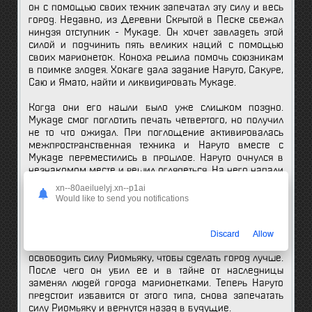
он с помощью своих техник запечатал эту силу и весь
город. Недавно, из Деревни Скрытой в Песке сбежал
ниндзя отступник - Мукаде. Он хочет завладеть этой
силой и подчинить пять великих наций с помощью
своих марионеток. Коноха решила помочь союзникам
в поимке злодея. Хокаге дала задание Наруто, Сакуре,
Саю и Ямато, найти и ликвидировать Мукаде.
Когда они его нашли было уже слишком поздно.
Мукаде смог поглотить печать четвертого, но получил
не то что ожидал. При поглощение активировалась
межпространственная техника и Наруто вместе с
Мукаде переместились в прошлое. Наруто очнулся в
незнакомом месте и решил оглядеться. На него напали
неизвестные марионетки и его спас отряд из Конохи.
xn--80aeiluelyj.xn--p1ai
Он состоял из Минато, отца Чоуджи и отца Шино
Would like to send you notifications
Абураме. Они объяснили ему что это за место. Так же
Наруто познакомился с местной принцессой и от нее
он узнал, что 6 лет назад к ним прибыл человек из
Discard
Allow
будущего - Анро Кузан и уговорил королеву Роурана
освободить силу Риомьяку, чтобы сделать город лучше.
После чего он убил ее и в тайне от наследницы
заменял людей города марионетками. Теперь Наруто
предстоит избавится от этого типа, снова запечатать
силу Риомьяку и вернутся назад в будущие.