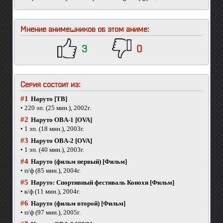
Мнение анимешников об этом аниме:
3
0
Серия состоит из:
#1
Наруто [ТВ]
• 220 эп. (25 мин.), 2002г.
#2
Наруто OBA-1 [OVA]
• 1 эп. (18 мин.), 2003г.
#3
Наруто OBA-2 [OVA]
• 1 эп. (40 мин.), 2003г.
#4
Наруто (фильм первый) [Фильм]
• п/ф (85 мин.), 2004г.
#5
Наруто: Спортивный фестиваль Конохи [Фильм]
• к/ф (11 мин.), 2004г.
#6
Наруто (фильм второй) [Фильм]
• п/ф (97 мин.), 2005г.