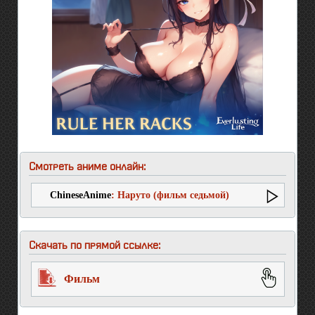
Смотреть аниме онлайн:
ChineseAnime
: Наруто (фильм седьмой)
Скачать по прямой ссылке:
Фильм