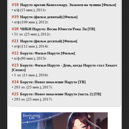
#18
Наруто против Конохомару. Экзамен на чунина [Фильм]
• к/ф (15 мин.), 2011г.
#19
Наруто (фильм девятый) [Фильм]
• п/ф (109 мин.), 2012г.
#20
ЧИБИ Наруто: Весна Юности Рока Ли [ТВ]
• 51 эп. (25 мин.), 2012г.
#21
Наруто (фильм десятый) [Фильм]
• п/ф (112 мин.), 2014г.
#22
Боруто: Фильм Наруто [Фильм]
• п/ф (90 мин.), 2015г.
#23
Боруто: Фильм Наруто - День, когда Наруто стал Хокаге
[Спэшл]
• 1 эп. (11 мин.), 2016г.
#24
Боруто: Новое поколение Наруто [ТВ]
• 293 эп. (25 мин.), 2017г.
#25
Боруто: Новое поколение Наруто (часть 2) [ТВ]
• 293 эп. (25 мин.), 2017г.