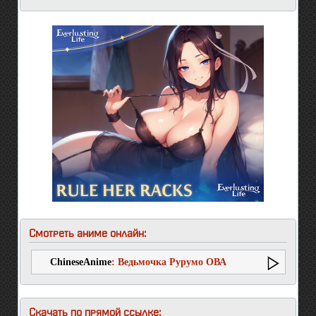
Смотреть аниме онлайн:
ChineseAnime
: Ведьмочка Рурумо ОВА
Скачать по прямой ссылке: