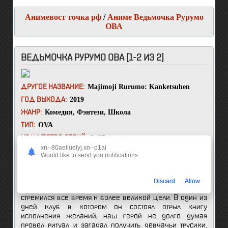
Анимевост точка рф
/
Аниме Ведьмочка Рурумо
ОВА
ВЕДЬМОЧКА РУРУМО ОВА [1-2 ИЗ 2]
Majimoji Rurumo: Kanketsuhen
ДРУГОЕ НАЗВАНИЕ:
2019
ГОД ВЫХОДА:
Комедия
,
Фэнтези
,
Школа
ЖАНР:
OVA
ТИП:
2 (25 мин.)
КОЛИЧЕСТВО СЕРИЙ:
xn--80aeiluelyj.xn--p1ai
Речь в этой истории пойдет о простом парне с
Would like to send you notifications
непростыми пристрастиями, зовут его Шибаки. Из
увлечений он предпочитает заглядывать под девчачьи
юбчонки, показывая всем, что он озабоченный. Но он
Discard
Allow
никогда не считал, что достиг пика совершенства и
стремился все время к более великой цели. В один из
дней клуб в котором он состоял отрыл книгу
исполнения желаний, наш герой не долго думая
провел ритуал и загадал получить девчачьи трусики.