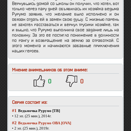
Вернувшись домой со школы он получил, что хотел, вот
только через пару дней объявилась их хозяйка ведьма
Рурумо заявив, что желание было исполнено и он
обязан отдать ей в замен свою душу. С жизнью парень
не захотел расставаться и вернул трусики хозяйке, так
и вышло, что Рурумо выполнила свое задание лишь на
половину. За это ее постигло понижение в должности
по рангу и возвращение на землю за отработкой. С
этого момента и начинаются забавные приключения
наших героев.
Мнение анимешников об этом аниме:
0
0
Серия состоит из:
#1
Ведьмочка Рурумо [ТВ]
• 12 эп. (25 мин.), 2014г.
#2
Ведьмочка Рурумо ОВА [OVA]
• 2 эп. (25 мин.), 2019г.