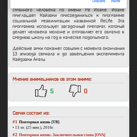
Discard
Allow
его жизнь круто меняется, после того как встречает
странного человека по имени Рё Йоаке. Йоаке
приглашает Кайзаки присоединиться к программе
социальной реабилитации названной ReLife. Эта
программа использует загадочный препарат, который
делает человека моложе и отправляет его обратно в
среднюю школу на год в качестве подопытного.
Действие арки покажет события с момента окончания
13 эпизода сериала и до завершения эксперимента
Кайдзаки Араты.
Мнение анимешников об этом аниме:
5
0
Серия состоит из:
#1
Повторная жизнь [ТВ]
• 13 эп. (25 мин.), 2016г.
#2
Повторная жизнь: Заключительная глава [OVA]