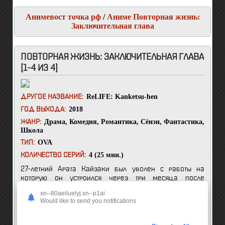
Анимевост точка рф
/
Аниме Повторная жизнь:
Заключительная глава
ПОВТОРНАЯ ЖИЗНЬ: ЗАКЛЮЧИТЕЛЬНАЯ ГЛАВА
[1-4 ИЗ 4]
ReLIFE: Kanketsu-hen
ДРУГОЕ НАЗВАНИЕ:
2018
ГОД ВЫХОДА:
Драма
,
Комедия
,
Романтика
,
Сёнэн
,
Фантастика
,
ЖАНР:
Школа
OVA
ТИП:
4 (25 мин.)
КОЛИЧЕСТВО СЕРИЙ:
27-летний Арата Кайзаки был уволен с работы на
которую он устроился через три месяца после
окончания школы. Устроится на другую работу он так и
xn--80aeiluelyj.xn--p1ai
не смог, из-за того, что все собеседования он
Would like to send you notifications
провалил. Вся его жизнь пошла по наклонной вниз.
Родителям надоело содержать непутёвого сына и они
решили больше ему не пересылать деньги. Однако вся