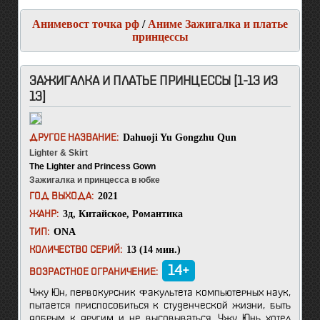
Анимевост точка рф
/
Аниме Зажигалка и платье
принцессы
ЗАЖИГАЛКА И ПЛАТЬЕ ПРИНЦЕССЫ [1-13 ИЗ
13]
Dahuoji Yu Gongzhu Qun
ДРУГОЕ НАЗВАНИЕ:
Lighter & Skirt
The Lighter and Princess Gown
Зажигалка и принцесса в юбке
2021
ГОД ВЫХОДА:
3д
,
Китайское
,
Романтика
ЖАНР:
ONA
ТИП:
13 (14 мин.)
КОЛИЧЕСТВО СЕРИЙ:
14+
ВОЗРАСТНОЕ ОГРАНИЧЕНИЕ:
Чжу Юн, первокурсник факультета компьютерных наук,
пытается приспособиться к студенческой жизни, быть
добрым к другим и не высовываться. Чжу Юнь хотел