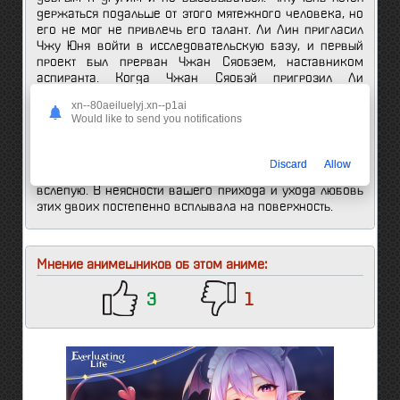
держаться подальше от этого мятежного человека, но
его не мог не привлечь его талант. Ли Лин пригласил
Чжу Юня войти в исследовательскую базу, и первый
проект был прерван Чжан Сяобэем, наставником
аспиранта. Когда Чжан Сяобэй пригрозил Ли
продолжать помогать ей, Чжу Юнь выступил вперед,
xn--80aeiluelyj.xn--p1ai
чтобы взять на себя руководство проектом, но был
Would like to send you notifications
предан, когда был готов посеять хаос друг против
друга. Чжу Юнь был унижен Чжан Сяобэем, родители
Чжу Юня сильно ударили Чжан Сяобэя по лицу. В
Discard
Allow
конце семестра семья Чжу Юня устроила ей свидание
вслепую. В неясности вашего прихода и ухода любовь
этих двоих постепенно всплывала на поверхность.
Мнение анимешников об этом аниме:
3
1