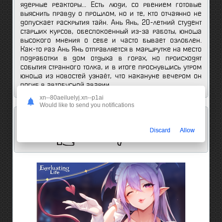
ядерные реакторы... Есть люди, со рвением готовые
выяснить правду о прошлом, но и те, кто отчаянно не
допускает раскрытия тайн. Ань Янь, 20-летний студент
старших курсов, обеспокоенный из-за работы, юноша
высокого мнения о себе и часто бывает озлоблен.
Как-то раз Ань Янь отправляется в маршрутке на место
подработки в дом отдыха в горах, но происходят
события странного толка, и в итоге проснувшись утром
юноша из новостей узнаёт, что накануне вечером он
погиб в автобусной аварии...
xn--80aeiluelyj.xn--p1ai
Would like to send you notifications
Мнение анимешников об этом аниме:
Discard
Allow
2
0