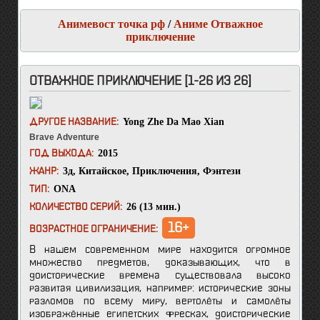
Анимевост точка рф
/
Аниме Отважное
приключение
ОТВАЖНОЕ ПРИКЛЮЧЕНИЕ [1-26 ИЗ 26]
Yong Zhe Da Mao Xian
ДРУГОЕ НАЗВАНИЕ:
Brave Adventure
2015
ГОД ВЫХОДА:
3д
,
Китайское
,
Приключения
,
Фэнтези
ЖАНР:
ONA
ТИП:
26 (13 мин.)
КОЛИЧЕСТВО СЕРИЙ:
16+
ВОЗРАСТНОЕ ОГРАНИЧЕНИЕ:
В нашем современном мире находится огромное
множество предметов, доказывающих, что в
доисторические времена существовала высоко
развитая цивилизация, например: исторические зоны
разломов по всему миру, вертолёты и самолёты
изображённые египетских фресках, доисторические