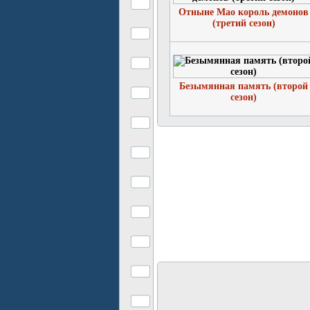
Отныне Мао король демонов
(третий сезон)
Безымянная память (второй
сезон)