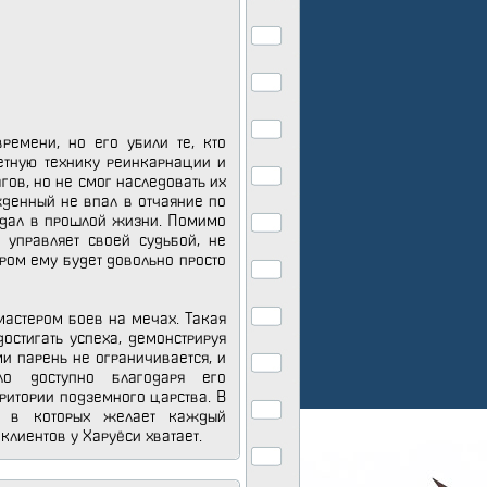
ремени, но его убили те, кто
етную технику реинкарнации и
гов, но не смог наследовать их
денный не впал в отчаяние по
ладал в прошлой жизни. Помимо
м управляет своей судьбой, не
ером ему будет довольно просто
мастером боев на мечах. Такая
остигать успеха, демонстрируя
ми парень не ограничивается, и
ло доступно благодаря его
рритории подземного царства. В
ть в которых желает каждый
 клиентов у Харуёси хватает.