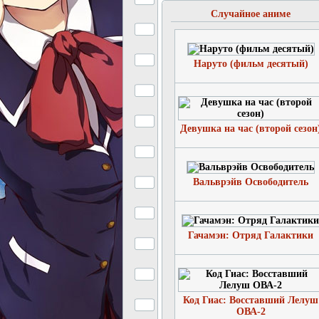
Случайное аниме
Наруто (фильм десятый)
Девушка на час (второй сезон
Вальврэйв Освободитель
Гачамэн: Отряд Галактики
Код Гиас: Восставший Лелуш
ОВА-2