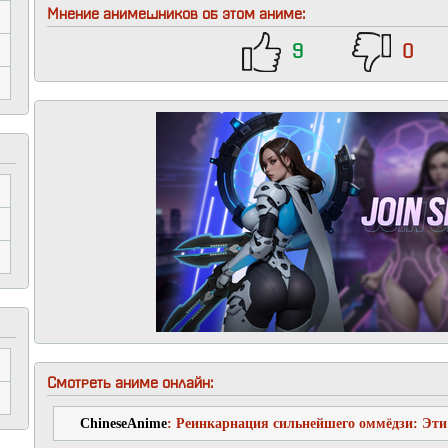
Мнение анимешников об этом аниме:
9
0
Смотреть аниме онлайн:
ChineseAnime
: Реинкарнация сильнейшего оммёдзи: Эт
слабы по сравнению с моим ёкаем