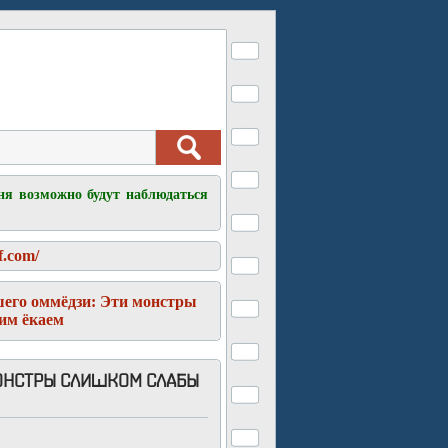
ня возможно будут наблюдаться
f.com/
его оммёдзи: Эти монстры
им ёкаем
ОНСТРЫ СЛИШКОМ СЛАБЫ