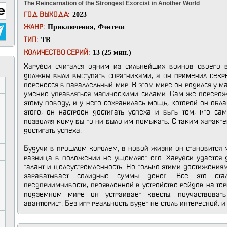
The Reincarnation of the Strongest Exorcist in Another World
2023
ГОД ВЫХОДА:
Приключения
,
Фэнтези
ЖАНР:
ТВ
ТИП:
13 (25 мин.)
КОЛИЧЕСТВО СЕРИЙ:
Харуёси считался одним из сильнейших воинов своего в
должны были выступать соратниками, а он применил секр
перенесся в параллельный мир. В этом мире он родился у ма
умение управляться магическими силами. Сам же перерож
этому поводу, и у него сохранилась мощь, которой он об
этого, он настроен достигать успеха и быть тем, кто са
позволяя кому бы то ни было им помыкать. С таким характ
достигать успеха.
Будучи в прошлом королем, в новой жизни он становится 
разница в положении не ущемляет его. Харуёси удается д
талант и целеустремленность. Но только этими достижения
зарабатывает солидные суммы денег. Все это ста
предприимчивости, проявленной в устройстве рейдов на те
подземном мире он устраивает квесты, поучаствова
авантюрист. Без игр реальность будет не столь интересной, и