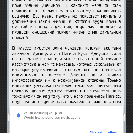
и учителя. Даже его парта в классе и та не попадала в
поле зрения учеников. В какой-то мере он стал
привыкать к своему неутешительному положению в
социуме. Все равно парень не перестает мечтать о
достижении такой жизни, в которой будет больше
эмоций и поводов для них, ведь ему так хочется
провести юношеский период жизни с максимальной
пользой.
В классе имеется один человек, который все-таки
замечает Дзюнту, и это Нагиса Кубо. Девушка стала
его соседкой по парте, и может быть по этой причине
рассмотрела в нем те качества, которые ускользали от
взглядов других ребят. Но кроме того, что она была
внимательна к персоне Дзюнты, но и начала
интересоваться им с неожиданной стороны. Только
внимание девушка проявляет несколько неприятным
образом, дразня Дзюнту, отчего тот огорчается, но в
тоже время он рад тому, что у него появилась Нагисе,
ведь чувство одиночества ослабло, а вместе с ним
пропала скука, прилично ему допекавшие не один год.
xn--80aeiluelyj.xn--p1ai
Would like to send you notifications
Мнение анимешников об этом аниме:
Discard
Allow