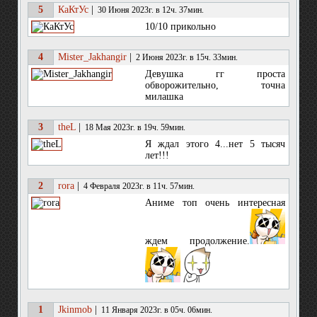
5
КаКтУс
|
30 Июня 2023г. в 12ч. 37мин.
10/10 прикольно
4
Mister_Jakhangir
|
2 Июня 2023г. в 15ч. 33мин.
Девушка гг проста
обворожительно, точна
милашка
3
theL
|
18 Мая 2023г. в 19ч. 59мин.
Я ждал этого 4...нет 5 тысяч
лет!!!
2
rora
|
4 Февраля 2023г. в 11ч. 57мин.
Аниме топ очень интересная
ждем продолжение.
1
Jkinmob
|
11 Января 2023г. в 05ч. 06мин.