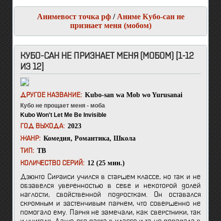
Анимевост точка рф
/
Аниме Кубо-сан не
признает меня (мобом)
КУБО-САН НЕ ПРИЗНАЕТ МЕНЯ (МОБОМ) [1-12
ИЗ 12]
Kubo-san wa Mob wo Yurusanai
ДРУГОЕ НАЗВАНИЕ:
Кубо не прощает меня - моба
Kubo Won't Let Me Be Invisible
2023
ГОД ВЫХОДА:
Комедия
,
Романтика
,
Школа
ЖАНР:
ТВ
ТИП:
12 (25 мин.)
КОЛИЧЕСТВО СЕРИЙ:
Дзюнто Сираиси учился в старшем классе, но так и не
обзавелся уверенностью в себе и некоторой долей
наглости, свойственной подросткам. Он оставался
скромным и застенчивым парнем, что совершенно не
помогало ему. Парня не замечали, как сверстники, так