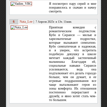
Я посмотрел пару серий и мне
понравилось и скачаю и начну
смотреть
6
Nata_Lee
|
7 Апреля 2025г. в 13ч. 11мин.
Приятная комедия с
романтическим подтекстом.
Кубо и Сираиси — милые и
харизматичные подростки,
которые вызывают симпатию.
Кубо симпатичная и надежная,
и я уверен, что встретить
подобную девушку в школе
мечтает каждый застенчивый
мальчишка .Благодаря ей,
социальные навыки Сираиси
усиливаются, ведь она
подталкивает его делать гораздо
больше, чем он думает, и ее
игривые поддразнивания все
чаще выталкивают героя из
зоны комфорта. Их отношения
постепенно перерастают в
дружбу, и явно хотят стать чем-
то большим.