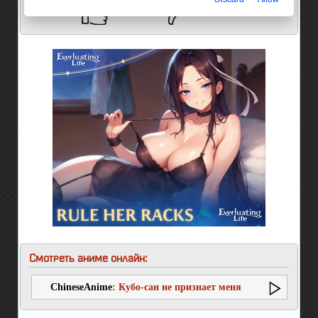
7
0
Смотреть аниме онлайн:
ChineseAnime
: Кубо-сан не признает меня
(мобом)