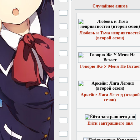
Случайное аниме
Любовь и Тьма неприятносте
(второй сезон)
Говорю Же У Меня Не Встает
Аркейн: Лига Легенд (второй
сезон)
Ёйти завтрашнего дня