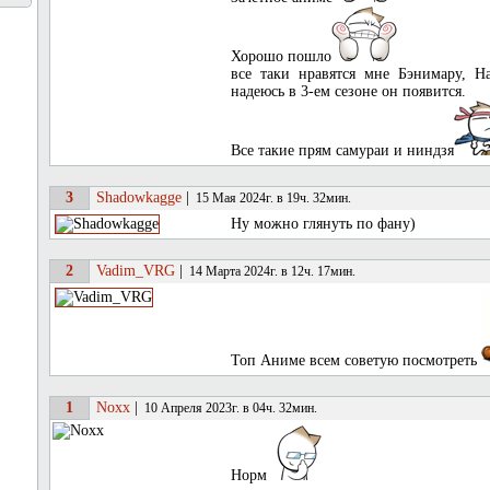
Хорошо пошло
все таки нравятся мне Бэнимару, Н
надеюсь в 3-ем сезоне он появится.
Все такие прям самураи и ниндзя
3
Shadowkagge
|
15 Мая 2024г. в 19ч. 32мин.
Ну можно глянуть по фану)
2
Vadim_VRG
|
14 Марта 2024г. в 12ч. 17мин.
Топ Аниме всем советую посмотреть
1
Noxx
|
10 Апреля 2023г. в 04ч. 32мин.
Норм