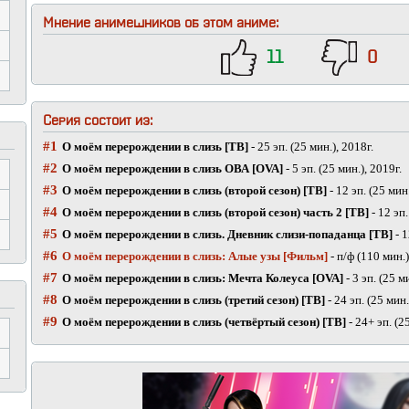
Мнение анимешников об этом аниме:
11
0
Серия состоит из:
#1
О моём перерождении в слизь [ТВ]
- 25 эп. (25 мин.), 2018г.
#2
О моём перерождении в слизь ОВА [OVA]
- 5 эп. (25 мин.), 2019г.
#3
О моём перерождении в слизь (второй сезон) [ТВ]
- 12 эп. (25 мин.
#4
О моём перерождении в слизь (второй сезон) часть 2 [ТВ]
- 12 эп.
#5
О моём перерождении в слизь. Дневник слизи-попаданца [ТВ]
- 1
#6
О моём перерождении в слизь: Алые узы [Фильм]
- п/ф (110 мин.)
#7
О моём перерождении в слизь: Мечта Колеуса [OVA]
- 3 эп. (25 м
#8
О моём перерождении в слизь (третий сезон) [ТВ]
- 24 эп. (25 мин.
#9
О моём перерождении в слизь (четвёртый сезон) [ТВ]
- 24+ эп. (2