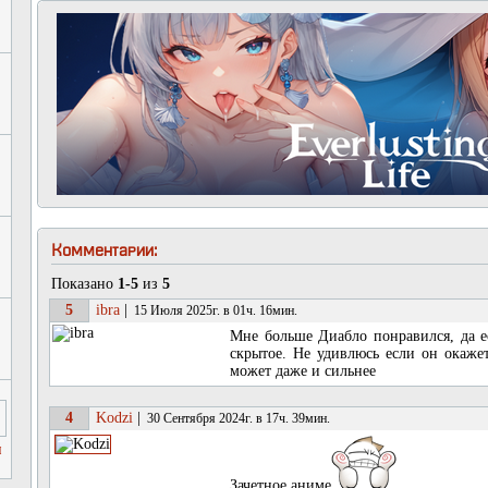
Комментарии:
Показано
1-5
из
5
5
ibra
|
15 Июля 2025г. в 01ч. 16мин.
Мне больше Диабло понравился, да е
скрытое. Не удивлюсь если он окаже
может даже и сильнее
4
Kodzi
|
30 Сентября 2024г. в 17ч. 39мин.
м
Зачетное аниме