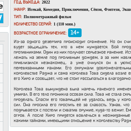
2022
ГОД ВЫХОДА:
Исекай
,
Комедия
,
Приключения
,
Сёнэн
,
Фэнтези
,
Экш
ЖАНР:
Полнометражный фильм
ТИП:
1 (110 мин.)
КОЛИЧЕСТВО СЕРИЙ:
14+
ВОЗРАСТНОЕ ОГРАНИЧЕНИЕ:
Из-за одного дезертира происходит сражение. Но он счи
будет защищать тех, кто в нем нуждается. Бой про
противниками. Один из них получает серьезное ранение. И
лежать на земле под проливным дождем, а за ним наблю
приблизился незнакомец, а уже очнулся он в уютн
перевязанными ранами. Его окружали доброжелательны
королевстве Раджа и сама королева Това сидела возле е
его Хиро и сообщает, что не стоит рассыпаться в благодарно
Королева Това вынуждена была наречь раненого именем 
умирал. В его тело проникла особая сила. Това не стала скры
проделать. Спасти его товарищей не удалось, ведь у кор
сил. Она просила его простить её за слабость. Узнав, чт
подрывается с постели и схватив оружие, куда-то бежит. Е
огров. А после Хиро придется вовлечься в неожиданные 
какими тайнами, имеющими отношение к королевству Радж