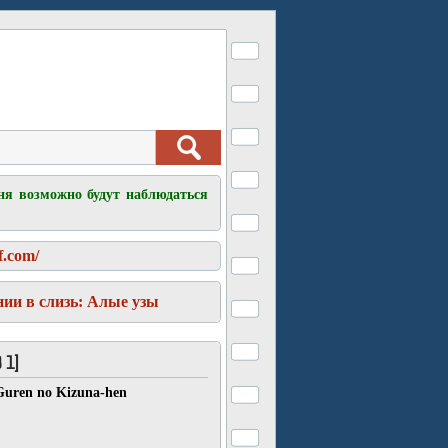
ня возможно будут наблюдаться
f.com/
ии в слизь: Алые узы
 1]
 Guren no Kizuna-hen