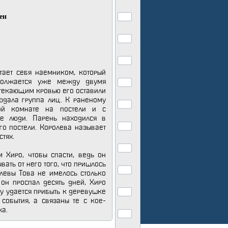
ен
тает себя наемником, который
должается уже между двумя
стекающим кровью его оставили
дала группа лиц. К раненому
ой комнате на постели и с
е люди. Парень находился в
го постели. Королева называет
стях.
Хиро, чтобы спасти, ведь он
вать от него того, что пришлось
олевы Това не имелось столько
о он проспал десять дней, Хиро
му удается прибыть к деревушке
события, а связаны те с кое-
а.