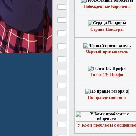
Побежденные Королевы
Сердца Пандоры
Чёрный призыватель
Голго-13: Профи
По правде говоря я
У Коми проблемы с общение