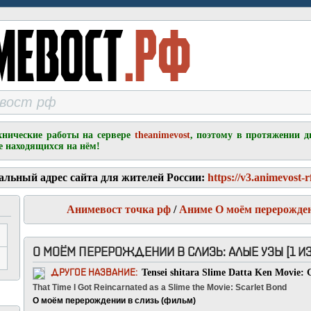
хнические работы на сервере
theanimevost
, поэтому в протяжении д
е находящихся на нём!
альный адрес сайта для жителей России:
https://v3.animevost-r
Анимевост точка рф
/
Аниме О моём перерожден
О МОЁМ ПЕРЕРОЖДЕНИИ В СЛИЗЬ: АЛЫЕ УЗЫ [1 ИЗ
Tensei shitara Slime Datta Ken Movie:
ДРУГОЕ НАЗВАНИЕ:
That Time I Got Reincarnated as a Slime the Movie: Scarlet Bond
О моём перерождении в слизь (фильм)