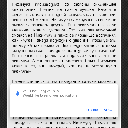
Нисимура производила со стороны сильнейшее
впечатление. Причем не самое лучшее. Ребята в
школе все, как на подбой шарахались от девочки,
прозвав ту Смертью. Нисимура замкнулась в себе и не
пыталась отыскать друзей. Она привлекает к себе
внимание нового ученика. Тот, как завороженный
смотрел на Нисимуру и даже её прозвище воспринял,
как крутое. Такада подходит к девочке, чтобы узнать,
почему её так прозвали. Она предполагает, что из-за
выпученных глаз. Такадо считает девочку избранной.
Она просит его держаться подальше, чтобы его не
прокляли. А тот пищит от восторга. Сама Нисимура
верит в то, что каждый, кто её коснется будет
проклятым.
Парень считает, что она обладает мощными силами, и
предлагает подружиться. Она и сама не заметила, как
xn--80aeiluelyj.xn--p1ai
между ними что-то возникает, и даже думает, что он
Would like to send you notifications
подкатывает к ней. Девочки из класса стали смеяться
над тем, что новый ученик уделяет внимание
Нисимуре. Китагава просит Такаду пойти с ним и
Discard
Allow
предлагает, что возьмет его в банду. Но Такада не стал
отворачиваться от Нисимуры. Китагава злится на
Такаду за то, что тот выбрал Нисимуру. Такада же
ведет себя доброжелательно со всеми ребятами и ему