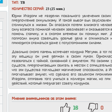
ТВ
ТИП:
23 (25 мин.)
КОЛИЧЕСТВО СЕРИЙ:
Юджи Итадори не разделял повального увлечения своих 
предпочтение оккультизму. И такой выбор был обусловлен
столкнуться в жизни. Он опасался потери близкого челов
силу возраста пожилой человек заболевает и оказывается 
помочь старику, и в скором времени он покинул мир. 
попросил внука совершать добрые дела и откликаться 
приходится сражаться даже с потусторонними силами.
Довольно скоро парень встречает колдуна Мегуми, а тот п
эту вещицу он уже держал в своих руках. Однокла
разобраться с тайной, связанной с амулетом. Но своими
существ, предпочитающих обитать в местах с отрицательно
что эти существа поглощают магические способности, а И
проглатывает амулет, что сделало его объектом проклят
Итадори, отправив того учиться в колледж магии, но пр
действий, который предлагает совету колдунов.
Мнение анимешников об этом аниме:
16
0