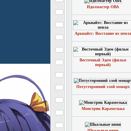
Идолмастер ОВА
Аркнайтс: Восстание из пепл
Восточный Эдем (фильм
первый)
Потусторонний злой монарх
Монстрик Карамелька
Школьные няни