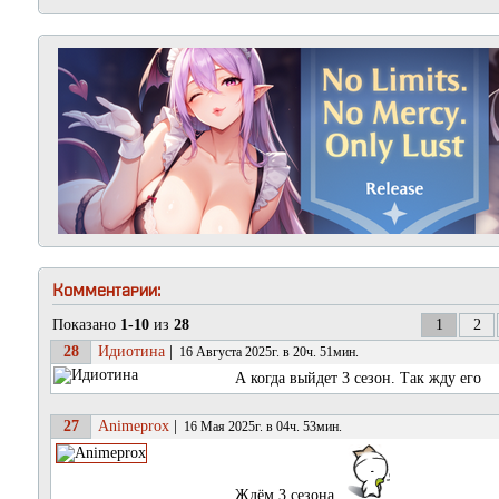
Комментарии:
Показано
1-10
из
28
1
2
28
Идиотина
|
16 Августа 2025г. в 20ч. 51мин.
А когда выйдет 3 сезон. Так жду его
27
Animeprox
|
16 Мая 2025г. в 04ч. 53мин.
Ждём 3 сезона