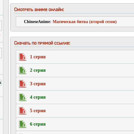
Смотреть аниме онлайн:
ChineseAnime
: Магическая битва (второй сезон)
а
Скачать по прямой ссылке:
1 серия
2 серия
3 серия
4 серия
5 серия
6 серия