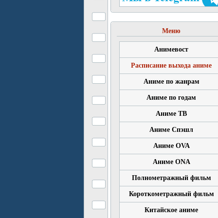
Меню
Анимевост
Расписание выхода аниме
Аниме по жанрам
Аниме по годам
Аниме ТВ
Аниме Спэшл
Аниме OVA
Аниме ONA
Полнометражный фильм
Короткометражный фильм
Китайское аниме