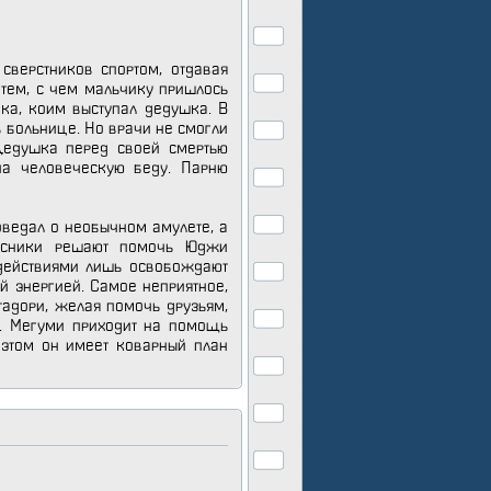
сверстников спортом, отдавая
 тем, с чем мальчику пришлось
ека, коим выступал дедушка. В
в больнице. Но врачи не смогли
Дедушка перед своей смертью
на человеческую беду. Парню
оведал о необычном амулете, а
ссники решают помочь Юджи
 действиями лишь освобождают
й энергией. Самое неприятное,
тадори, желая помочь друзьям,
ия. Мегуми приходит на помощь
и этом он имеет коварный план