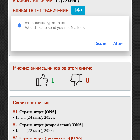
15 (22 мин.)
КОЛИЧЕСТВО СЕРИЙ:
14+
ВОЗРАСТНОЕ ОГРАНИЧЕНИЕ:
Фа Хуа - гений, который скрупулезно следует закону и
xn--80aeiluelyj.xn--p1ai
соблюдает этикет. Напротив, Лань Гэ - гений, живущий
Would like to send you notifications
в голубых владениях, защищающий свободу и
сражающийся, контролируя стихии. Хотя эти два
человека совершенно разные, им придется
Discard
Allow
сотрудничать, чтобы защитить свои регионы.
Мнение анимешников об этом аниме:
1
0
Серия состоит из:
#1
Страна чудес [ONA]
• 15 эп. (24 мин.), 2022г.
#2
Страна чудес (второй сезон) [ONA]
• 15 эп. (22 мин.), 2023г.
#3
Страна чудес (третий сезон) [ONA]