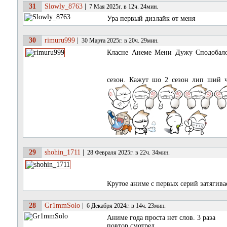
31
Slowly_8763
|
7 Мая 2025г. в 12ч. 24мин.
Ура первый дизлайк от меня
30
rimuru999
|
30 Марта 2025г. в 20ч. 29мин.
Класне Анеме Мени Дужу Сподобалося
сезон. Кажут шо 2 сезон лип ший 
29
shohin_1711
|
28 Февраля 2025г. в 22ч. 34мин.
Крутое аниме с первых серий затягив
28
Gr1mmSolo
|
6 Декабря 2024г. в 14ч. 23мин.
Аниме года проста нет слов. 3 раза
повтор смотрел.