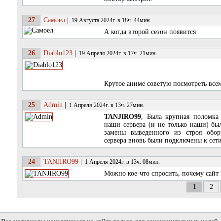
27
Самоел
|
19 Августа 2024г. в 18ч. 44мин.
А когда второй сезон появится
26
Diablo123
|
19 Апреля 2024г. в 17ч. 21мин.
Крутое аниме советую посмотреть вс
25
Admin
|
1 Апреля 2024г. в 13ч. 27мин.
TANJIRO99
, Была крупная поломка 
наши сервера (и не только наши) бы
замены выведенного из строя обор
сервера вновь были подключены к сети
24
TANJIRO99
|
1 Апреля 2024г. в 13ч. 08мин.
Можно кое-что спросить, почему сайт 
1
2