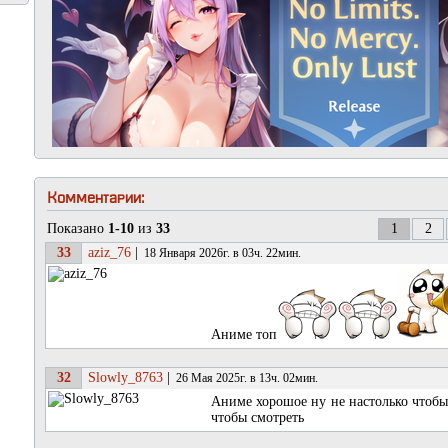
Комментарии:
Показано
1-10
из
33
1
2
33
aziz_76
|
18 Января 2026г. в 03ч. 22мин.
Аниме топ
32
Slowly_8763
|
26 Мая 2025г. в 13ч. 02мин.
Аниме хорошое ну не настолько чтобы 
чтобы смотреть