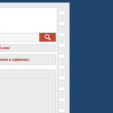
f.com/
овня в одиночку