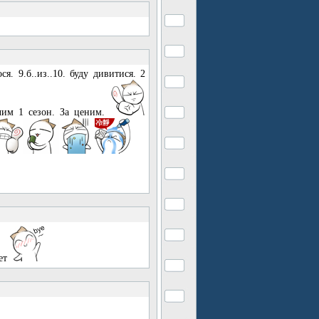
. 9.б..из..10. буду дивитися. 2
чим 1 сезон. За ценим.
ает