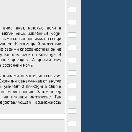
 виде врат, которые вели в
и могли лишь избранные люди,
собыми способностями, но среди
хвосте. К последней категории
 Со своими способностями он не
у работал только в команде. И
овне доходов. А деньги ему
в состоянии комы.
атниками, полагая, что события
 Охотники обнаруживают внутри
 умирает, а приходит в себя в
о не может понять. Затем перед
а на игровой интерфейс. Так
едоставляющая возможность