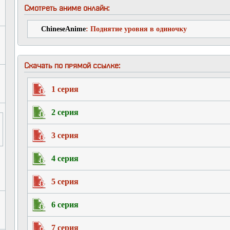
Смотреть аниме онлайн:
ChineseAnime
: Поднятие уровня в одиночку
Скачать по прямой ссылке:
1 серия
2 серия
3 серия
4 серия
5 серия
6 серия
7 серия