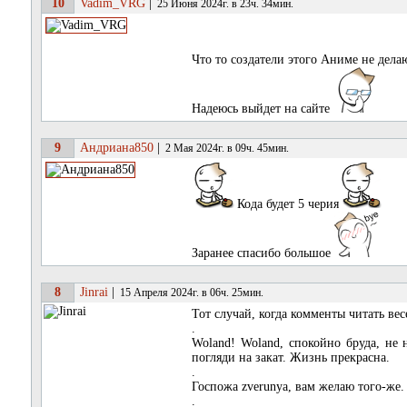
10
Vadim_VRG
|
25 Июня 2024г. в 23ч. 34мин.
Что то создатели этого Аниме не дел
Надеюсь выйдет на сайте
9
Андриана850
|
2 Мая 2024г. в 09ч. 45мин.
Кода будет 5 черия
Заранее спасибо большое
8
Jinrai
|
15 Апреля 2024г. в 06ч. 25мин.
Тот случай, когда комменты читать вес
.
Woland! Woland, спокойно бруда, не
погляди на закат. Жизнь прекрасна.
.
Госпожа zverunya, вам желаю того-же.
.