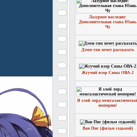
Лазурное наследие:
Дополнительная глава Юань
Чу
Дэми-тян хочет рассказать
Жгучий взор Сяны ОВА-2
Я злой лорд межгалактическо
империи!
Ван Пис (фильм седьмой)