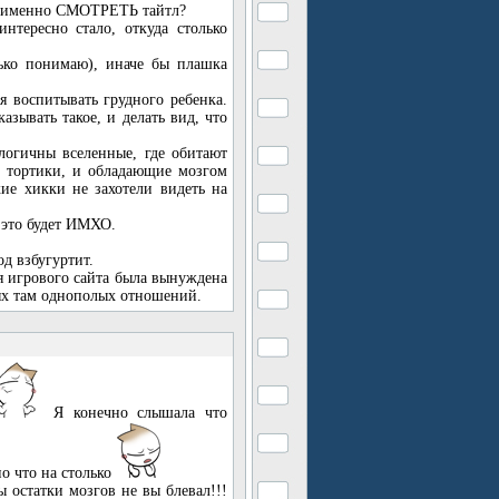
ут именно СМОТРЕТЬ тайтл?
нтересно стало, откуда столько
лько понимаю), иначе бы плашка
я воспитывать грудного ребенка.
зывать такое, и делать вид, что
огичны вселенные, где обитают
ортики, и обладающие мозгом
кие хикки не захотели видеть на
 это будет ИМХО.
од взбугуртит.
я игрового сайта была вынуждена
ных там однополых отношений.
Я конечно слышала что
но что на столько
ы остатки мозгов не вы блевал!!!