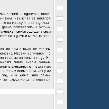
лых парней, а одному и вовсе
умиления, наблюдая за беседой
ься на работу, чтобы подольше
 давно перебрались в уютный
 маленькая семья ощущала себя
ботиться о доме и малыше, пока
что их семья была не совсем
онсенс. Масаки волнуется, что
амечаниями по этом поводу. Но
 умиляет своим видом, живым
тоже отвлекается от различных
нка таким вниманием, что у их
й год, и в доме этой семьи
и не только из-за наряженной