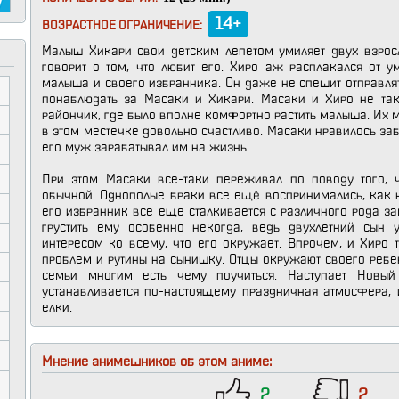
14+
ВОЗРАСТНОЕ ОГРАНИЧЕНИЕ:
Малыш Хикари свои детским лепетом умиляет двух взрос
говорит о том, что любит его. Хиро аж расплакался от 
малыша и своего избранника. Он даже не спешит отправлят
понаблюдать за Масаки и Хикари. Масаки и Хиро не так
райончик, где было вполне комфортно растить малыша. Их
в этом местечке довольно счастливо. Масаки нравилось за
его муж зарабатывал им на жизнь.
При этом Масаки все-таки переживал по поводу того, 
обычной. Однополые браки все ещё воспринимались, как н
его избранник все еще сталкивается с различного рода з
грустить ему особенно некогда, ведь двухлетний сын
интересом ко всему, что его окружает. Впрочем, и Хиро 
проблем и рутины на сынишку. Отцы окружают своего ребе
семьи многим есть чему поучиться. Наступает Новы
устанавливается по-настоящему праздничная атмосфера, 
елки.
Мнение анимешников об этом аниме:
2
2