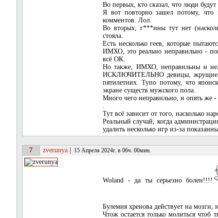
Во первых, кто сказал, что люди буд
Я вот повторно зашел потому, что и
комментов. Лол.
Во вторых, г***ины тут нет (наско
стояла.
Есть несколько геев, которые пытаютс
ИМХО, это реально неправильно - пока
всё ОК.
Но также, ИМХО, неправильны и нел
ИСКЛЮЧИТЕЛЬНО девицы, жрущие т
пятилетних. Тупо потому, что японс
экране существ мужского пола.
Много чего неправильно, и опять же -
.
Тут всё зависит от того, насколько нар
Реальный случай, когда администраци
удалить несколько игр из-за показан
7
zverunya
|
15 Апреля 2024г. в 06ч. 00мин.
Woland - да ты серьезно болен!!!!
Булемия хренова действует на мозги, 
Чтож остается только молиться чтоб т