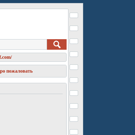
f.com/
бро пожаловать