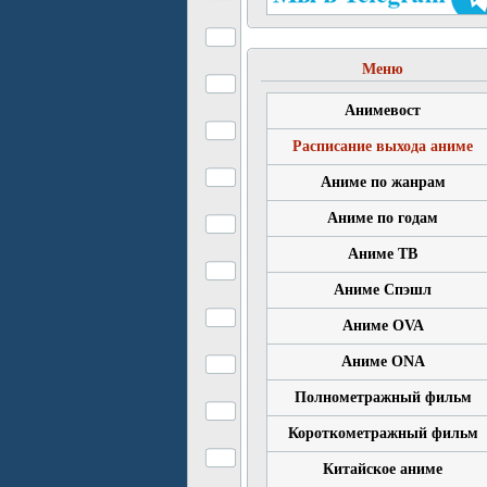
Меню
Анимевост
Расписание выхода аниме
Аниме по жанрам
Аниме по годам
Аниме ТВ
Аниме Спэшл
Аниме OVA
Аниме ONA
Полнометражный фильм
Короткометражный фильм
Китайское аниме