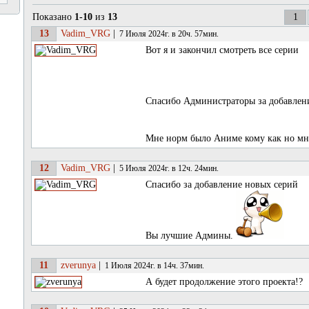
Показано
1-10
из
13
1
13
Vadim_VRG
|
7 Июля 2024г. в 20ч. 57мин.
Вот я и закончил смотреть все серии
Спасибо Администраторы за добавле
Мне норм было Аниме кому как но мн
12
Vadim_VRG
|
5 Июля 2024г. в 12ч. 24мин.
Спасибо за добавление новых серий
Вы лучшие Админы.
11
zverunya
|
1 Июля 2024г. в 14ч. 37мин.
А будет продолжение этого проекта!?