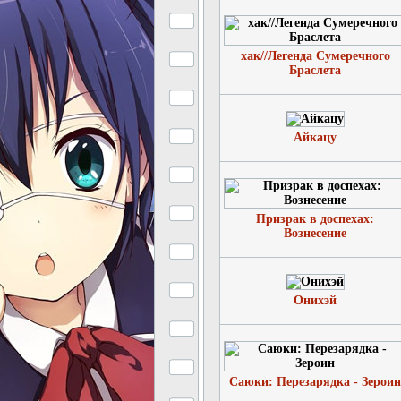
хак//Легенда Сумеречного
Браслета
Айкацу
Призрак в доспехах:
Вознесение
Онихэй
Саюки: Перезарядка - Зероин