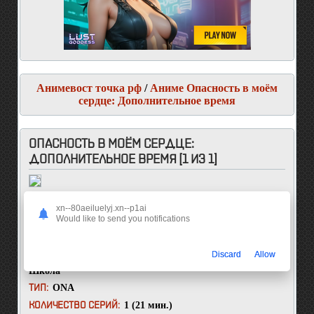
Анимевост точка рф
/
Аниме Опасность в моём
сердце: Дополнительное время
ОПАСНОСТЬ В МОЁМ СЕРДЦЕ:
ДОПОЛНИТЕЛЬНОЕ ВРЕМЯ [1 ИЗ 1]
Boku no Kokoro no Yabai Yatsu: Twi-
ДРУГОЕ НАЗВАНИЕ:
xn--80aeiluelyj.xn--p1ai
Yaba
Would like to send you notifications
The Dangers in My Heart: Twi-Yaba
2023
ГОД ВЫХОДА:
Discard
Allow
Комедия
,
Повседневность
,
Романтика
,
Сёнэн
,
ЖАНР:
Школа
ONA
ТИП:
1 (21 мин.)
КОЛИЧЕСТВО СЕРИЙ: