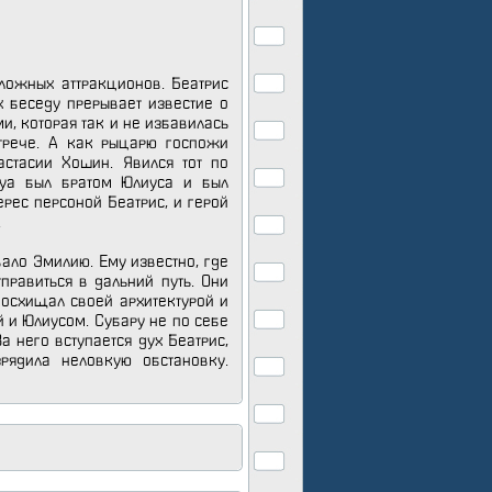
ложных аттракционов. Беатрис
х беседу прерывает известие о
ми, которая так и не избавилась
трече. А как рыцарю госпожи
стасии Хошин. Явился тот по
шуа был братом Юлиуса и был
рес персоной Беатрис, и герой
.
вало Эмилию. Ему известно, где
правиться в дальний путь. Они
восхищал своей архитектурой и
 и Юлиусом. Субару не по себе
а него вступается дух Беатрис,
рядила неловкую обстановку.