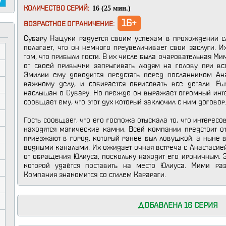
16 (25 мин.)
КОЛИЧЕСТВО СЕРИЙ:
16+
ВОЗРАСТНОЕ ОГРАНИЧЕНИЕ:
Субару Нацуки радуется своим успехам в прохождении с
полагает, что он немного преувеличивает свои заслуги. И
том, что прибыли гости. В их числе была очаровательная Ми
от своей привычки запрыгивать людям на голову при вс
Эмилии ему доводится предстать перед посланником Ана
важному делу, и собирается обрисовать все детали. Ё
наслышан о Субару. Но прежде он выражает огромный инте
сообщает ему, что этот дух который заключил с ним договор
Гость сообщает, что его госпожа отыскала то, что интересо
находятся магические камни. Всей компании предстоит от
приезжают в город, который ранее был ловушкой, а ныне 
водными каналами. Их ожидает очная встреча с Анастасией
от обращения Юлиуса, поскольку находит его ироничным. З
которой удаётся поставить на место Юлиуса. Мими раз
Компания знакомится со стилем Карараги.
ДОБАВЛЕНА 16 СЕРИЯ