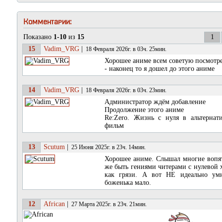
Комментарии:
Показано
1-10
из
15
1
15
Vadim_VRG
|
18 Февраля 2026г. в 03ч. 25мин.
Хорошее аниме всем советую посмотре
- наконец то я дошел до этого аниме
14
Vadim_VRG
|
18 Февраля 2026г. в 03ч. 23мин.
Администратор ждём добавление
Продолжение этого аниме
Re:Zero. Жизнь с нуля в альтерна
фильм
13
Scutum
|
25 Июня 2025г. в 23ч. 14мин.
Хорошее аниме. Слышал многие вопят 
же быть гениями читерами с нулевой х
как грязи. А вот НЕ идеально ум
боженька мало.
12
African
|
27 Марта 2025г. в 23ч. 21мин.