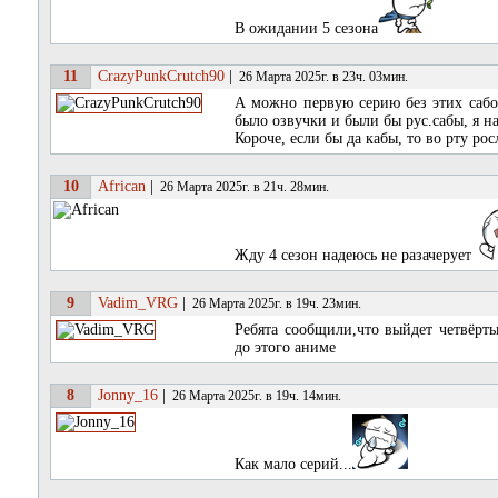
В ожидании 5 сезона
11
CrazyPunkCrutch90
|
26 Марта 2025г. в 23ч. 03мин.
А можно первую серию без этих сабо
было озвучки и были бы рус.сабы, я на
Короче, если бы да кабы, то во рту ро
10
African
|
26 Марта 2025г. в 21ч. 28мин.
Жду 4 сезон надеюсь не разачерует
9
Vadim_VRG
|
26 Марта 2025г. в 19ч. 23мин.
Ребята сообщили,что выйдет четвёрт
до этого аниме
8
Jonny_16
|
26 Марта 2025г. в 19ч. 14мин.
Как мало серий...