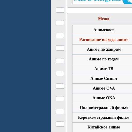
Меню
Анимевост
Расписание выхода аниме
Аниме по жанрам
Аниме по годам
Аниме ТВ
Аниме Спэшл
Аниме OVA
Аниме ONA
Полнометражный фильм
Короткометражный фильм
Китайское аниме