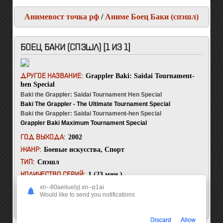
Анимевост точка рф
/
Аниме Боец Баки (спэшл)
БОЕЦ БАКИ (СПЭШЛ) [1 ИЗ 1]
Grappler Baki: Saidai Tournament-
ДРУГОЕ НАЗВАНИЕ:
hen Special
Baki the Grappler: Saidai Tournament Hen Special
Baki The Grappler - The Ultimate Tournament Special
Baki the Grappler: Saidai Tournament-hen Special
Grappler Baki Maximum Tournament Special
Grappler Baki Second Season Special
2002
ГОД ВЫХОДА:
Baki the Grappler II Special
Боевые искусства
,
Спорт
ЖАНР:
Baki the Grappler 2 Special
Спэшл
ТИП:
1 (23 мин.)
КОЛИЧЕСТВО СЕРИЙ:
xn--80aeiluelyj.xn--p1ai
В воспоминаниях правительство США отправляет свой
Would like to send you notifications
спецназ в Южную Америку, чтобы убить молодого
Юдзиро.
Discard
Allow