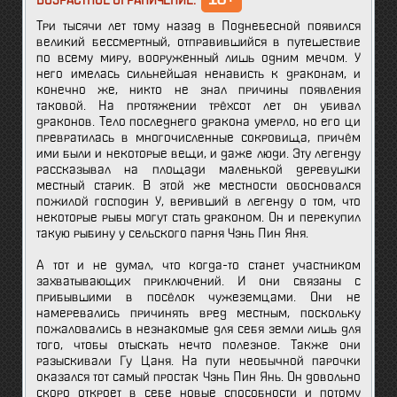
ВОЗРАСТНОЕ ОГРАНИЧЕНИЕ:
Три тысячи лет тому назад в Поднебесной появился
великий бессмертный, отправившийся в путешествие
по всему миру, вооруженный лишь одним мечом. У
него имелась сильнейшая ненависть к драконам, и
конечно же, никто не знал причины появления
таковой. На протяжении трёхсот лет он убивал
драконов. Тело последнего дракона умерло, но его ци
превратилась в многочисленные сокровища, причём
ими были и некоторые вещи, и даже люди. Эту легенду
рассказывал на площади маленькой деревушки
местный старик. В этой же местности обосновался
пожилой господин У, веривший в легенду о том, что
некоторые рыбы могут стать драконом. Он и перекупил
такую рыбину у сельского парня Чэнь Пин Яня.
А тот и не думал, что когда-то станет участником
захватывающих приключений. И они связаны с
прибывшими в посёлок чужеземцами. Они не
намеревались причинять вред местным, поскольку
пожаловались в незнакомые для себя земли лишь для
того, чтобы отыскать нечто полезное. Также они
разыскивали Гу Цаня. На пути необычной парочки
оказался тот самый простак Чэнь Пин Янь. Он довольно
скоро откроет в себе новые способности и потому