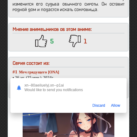
изменится его судьба обычного сироты. Он оставит
родной дом и подастся искать сокровища.
Мнение анимешников об этом аниме:
5
1
Серия состоит из:
#1
Меч грядущего [ONA]
• 26 эп. (25 мин.), 2024г.
#2
Меч грядущего (второй сезон) [ONA]
xn--80aeiluelyj.xn--p1ai
Would like to send you notifications
• 26 эп. (30 мин.), 2025г.
Discard
Allow