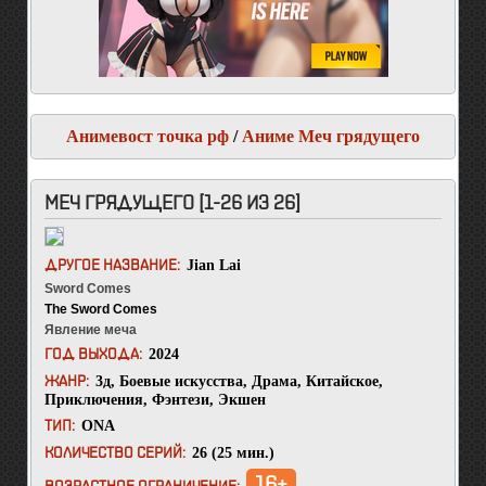
Анимевост точка рф
/
Аниме Меч грядущего
МЕЧ ГРЯДУЩЕГО [1-26 ИЗ 26]
Jian Lai
ДРУГОЕ НАЗВАНИЕ:
Sword Comes
The Sword Comes
Явление меча
2024
ГОД ВЫХОДА:
3д
,
Боевые искусства
,
Драма
,
Китайское
,
ЖАНР:
Приключения
,
Фэнтези
,
Экшен
ONA
ТИП:
26 (25 мин.)
КОЛИЧЕСТВО СЕРИЙ:
16+