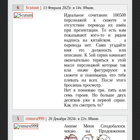
6
Scutum
|
13 Февраля 2025г. в 14ч. 09мин.
Идеальное сочетание. 100500
персонажей в сюжете и
отсутствие перевода их имён
при презентации. То есть нам
показывают кого-то и рядом
надпись на китайском. . . а
перевода нет. Сами угадайте
имя это должность или
описание. К 5ой серии начинает
окончательно теряться в этой
массе персонажей которые так
или иначе фигурируют в
сюжете и понимаешь что тебе
плевать на всех. После этого
бросаешь просмотр.
Нет я понимаю три, пять или
семь героев. Но больше двух
десятков уже в первой серии.
Как это смотреть то?
5
rimuru999
|
20 Декабря 2024г. в 22ч. 08мин.
Аниме Мени Сподобалося.
чекаю. на Продовження.