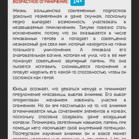
14+
ВОЗРАСТНОЕ ОГРАНИЧЕНИЕ:
Жизнь большинства современных подростков
довольно размеренная и даже скучная, поскольку
редко выпадает возможность участвовать в
незабываемых приключениях. Такуми повезло стать
исключением, потому что он оказывается в числе
призванных героев и попадает в совершенно
незнакомый для себя мир, который находится на грани
тотального уничтожения. А призвала его
очаровательная богиня, которая не учла, что в её мир
пожалует совершенно заурядный парень. Но она
пытается исправить сложившееся положение и
пробует наделить его какой-то способностью, чтобы он
состоялся как герой.
Юноша осознаёт, что деваться некуда и принимает
предложение красавицы, выбрав алхимию. Его выбор
продиктован желанием избежать участия в
сражениях. Но он зря рассчитывал на то, что алхимия
ограничивается лишь сочетанием элементов в колбах,
поскольку способна создавать даже воздушные
корабли. Проникаясь обретённым навыком, парень при
помощи него раскрывает свой внутренний потенциал.
Посредством изучения алхимии он и вовсе может