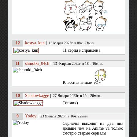
12
kostya_kun
|
13 Марта 2025г. в 08ч. 23мин.
11 серия исправлена.
11
shmotki_04ch
|
13 Февраля 2025г. в 18ч. 16мин.
Классная аниме
10
Shadowkagge
|
27 Января 2025г. в 15ч. 26мин.
Топчик)
9
Yodoy
|
23 Января 2025г. в 16ч. 22мин.
Сериалы выходят на два дня
дольше чем на Anime v1 только
смотрю старые сериалы