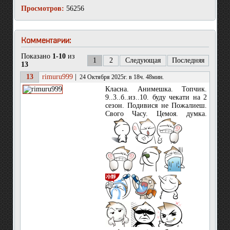
Просмотров:
56256
Комментарии:
Показано
1-10
из
1
2
Следующая
Последняя
13
13
rimuru999
|
24 Октября 2025г. в 18ч. 48мин.
Класна. Анимешка. Топчик.
9..3..б..из..10. буду чекати на 2
сезон. Подивися не Пожалиеш.
Свого Часу. Цемоя. думка.