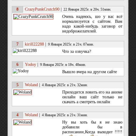
8
CrazyPunkCrutch90
|
22 Января 2025г. в 20ч. 51мин.
Очень надеюсь, шо у вас всё
нормализуется с сайтом. Вам
надо какой-нибудь заговор от
недоброжелателей.
7
kirill22288
|
9 Января 2025г. в 21ч. 07мин.
Что за озвучка?
6
Yodoy
|
9 Января 2025г. в 18ч. 48мин.
Вышло вчера на другом сайте
5
Woland
|
4 Января 2025г. в 21ч. 32мин.
Приходится ловить его на аниме
онлайн ваш сайт только не
скачать а смотреть онлайн
4
Woland
|
4 Января 2025г. в 21ч. 31мин.
Ну вы хоть бы я не знаю
добавили бы в
расписании,Когда выходит !!!!!