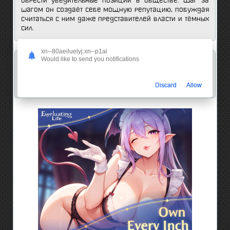
обрести убедительные позиции в обществе. Шаг за
шагом он создаёт себе мощную репутацию, побуждая
считаться с ним даже представителей власти и тёмных
сил.
xn--80aeiluelyj.xn--p1ai
Would like to send you notifications
Мнение анимешников об этом аниме:
18
0
Discard
Allow