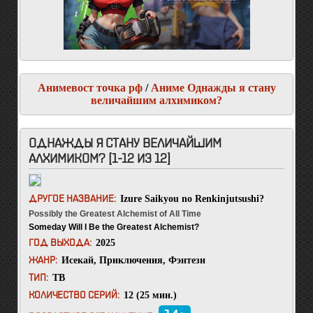
Анимевост точка рф
/
Аниме Однажды я стану
величайшим алхимиком?
ОДНАЖДЫ Я СТАНУ ВЕЛИЧАЙШИМ
АЛХИМИКОМ? [1-12 ИЗ 12]
Izure Saikyou no Renkinjutsushi?
ДРУГОЕ НАЗВАНИЕ:
Possibly the Greatest Alchemist of All Time
Someday Will I Be the Greatest Alchemist?
2025
ГОД ВЫХОДА:
Исекай
,
Приключения
,
Фэнтези
ЖАНР:
ТВ
ТИП:
12 (25 мин.)
КОЛИЧЕСТВО СЕРИЙ: