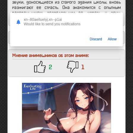
звуки, доносящиеся из старого здания школы, вновь
разжигают ее страсть. Она знакомится с опытным
барабанщиком, разделяющим ее любовь к року.
Вместе они раскрывают в себе рок-звезд.
xn--80aeiluelyj.xn--p1ai
Would like to send you notifications
ДОБАВЛЕНА 13 СЕРИЯ
Discard
Allow
Мнение анимешников об этом аниме:
2
1