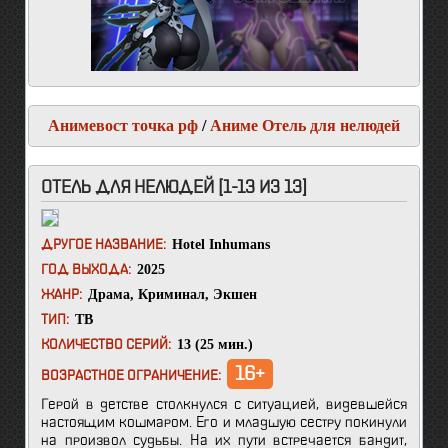
Анимевост точка рф
/
Аниме Отель для нелюдей
ОТЕЛЬ ДЛЯ НЕЛЮДЕЙ [1-13 ИЗ 13]
Hotel Inhumans
ДРУГОЕ НАЗВАНИЕ:
2025
ГОД ВЫХОДА:
Драма
,
Криминал
,
Экшен
ЖАНР:
ТВ
ТИП:
13 (25 мин.)
КОЛИЧЕСТВО СЕРИЙ:
16+
ВОЗРАСТНОЕ ОГРАНИЧЕНИЕ:
Герой в детстве столкнулся с ситуацией, видевшейся
настоящим кошмаром. Его и младшую сестру покинули
на произвол судьбы. На их пути встречается бандит,