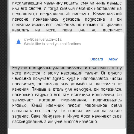
предлагающий мальчику решить, ему ли жить дальше
или его сестре. И тогда смелый ребёнок наставляет на
незнакомца предложенный пистолет. Криминальной
персоне понравилась дерзость подростка и он
сохранил жизнь его сестрёнке, но взамен тот должен
работать на него, пока она не достигнет
двадцатилетнего возраста. Малышка будет
xn--80aeiluelyj.xn--p1ai
обеспечена всем необходимым. Раз в год на день её
Would like to send you notifications
рождения он будет получать от неё голосовые
послания с исполнением колыбельной, которую он ей
частенько напевал.
Discard
Allow
Ему же отводилась участь киллера, и оказалось, что у
него имеется к этому настоящий талант. От одного
человека получает адрес, куда и направляется, чтобы
оправиться, поскольку был утомлён и обессилен от
ранения. Прибыв в отель для нелюдей, он поразился,
насколько радушно его там встретили консьержи. Он
заключает договор проживания, подписавшись
кровью. Юный наёмник просит работников отеля
разыскать его сестру. Те готовы взяться за любое
задание. Сара Хайдзаки и Икуро Хоси начинают своё
расследование, а им уже многое известно.