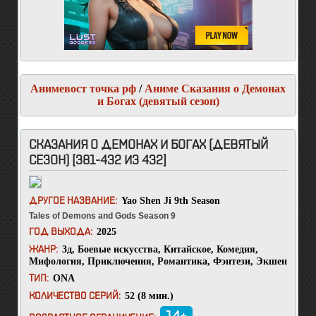
Анимевост точка рф
/
Аниме Сказания о Демонах
и Богах (девятый сезон)
СКАЗАНИЯ О ДЕМОНАХ И БОГАХ (ДЕВЯТЫЙ
СЕЗОН) [381-432 ИЗ 432]
Yao Shen Ji 9th Season
ДРУГОЕ НАЗВАНИЕ:
Tales of Demons and Gods Season 9
2025
ГОД ВЫХОДА:
3д
,
Боевые искусства
,
Китайское
,
Комедия
,
ЖАНР:
Мифология
,
Приключения
,
Романтика
,
Фэнтези
,
Экшен
ONA
ТИП:
52 (8 мин.)
КОЛИЧЕСТВО СЕРИЙ: