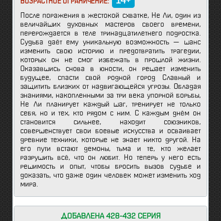
14+
ВОЗРАСТНОЕ ОГРАНИЧЕНИЕ:
После поражения в жестокой схватке, Не Ли, один из
величайших духовных мастеров своего времени,
перерождается в теле тринадцатилетнего подростка.
Судьба даёт ему уникальную возможность — шанс
изменить свою историю и предотвратить трагедии,
которых он не смог избежать в прошлой жизни.
Оказавшись снова в юности, он решает изменить
будущее, спасти свой родной город Славный и
защитить близких от надвигающейся угрозы. Обладая
знаниями, накопленными за три века упорной борьбы,
Не Ли планирует каждый шаг, тренирует не только
себя, но и тех, кто рядом с ним. С каждым днём он
становится сильнее, находит союзников,
совершенствует свои боевые искусства и осваивает
древние техники, которые не знает никто другой. На
его пути встают демоны, тьма и те, кто желает
разрушить всё, что он любит. Но теперь у него есть
решимость и опыт, чтобы бросить вызов судьбе и
доказать, что даже один человек может изменить ход
мира.
ДОБАВЛЕНА 428-432 СЕРИЯ