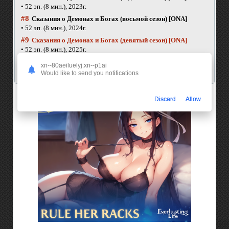
• 52 эп. (8 мин.), 2023г.
#8
Сказания о Демонах и Богах (восьмой сезон) [ONA]
• 52 эп. (8 мин.), 2024г.
#9
Сказания о Демонах и Богах (девятый сезон) [ONA]
• 52 эп. (8 мин.), 2025г.
#10
Сказания о Демонах и Богах (десятый сезон) [ONA]
xn--80aeiluelyj.xn--p1ai
• 52 эп. (8 мин.), 2026г.
Would like to send you notifications
Discard
Allow