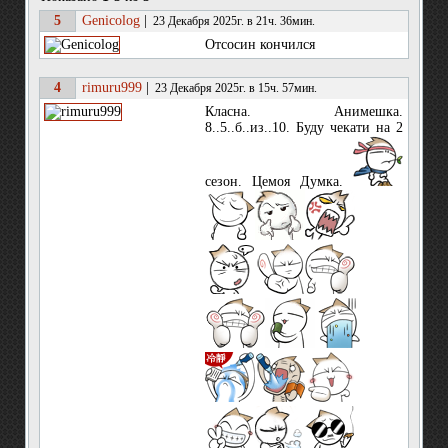
5
Genicolog
|
23 Декабря 2025г. в 21ч. 36мин.
Отсосин кончился
4
rimuru999
|
23 Декабря 2025г. в 15ч. 57мин.
Класна. Анимешка.
8..5..б..из..10. Буду чекати на 2
сезон. Цемоя Думка.