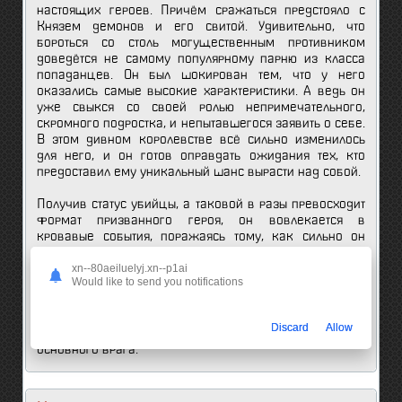
настоящих героев. Причём сражаться предстояло с
Князем демонов и его свитой. Удивительно, что
бороться со столь могущественным противником
доведётся не самому популярному парню из класса
попаданцев. Он был шокирован тем, что у него
оказались самые высокие характеристики. А ведь он
уже свыкся со своей ролью непримечательного,
скромного подростка, и непытавшегося заявить о себе.
В этом дивном королевстве всё сильно изменилось
для него, и он готов оправдать ожидания тех, кто
предоставил ему уникальный шанс вырасти над собой.
Получив статус убийцы, а таковой в разы превосходит
формат призванного героя, он вовлекается в
кровавые события, поражаясь тому, как сильно он
изменился. Произошло это чуть ли не моментально. От
xn--80aeiluelyj.xn--p1ai
него вчерашнего мало, что осталось. Акира Ода
Would like to send you notifications
настроился и дальше строить удивительную карьеру в
этом сказочном пространстве, тем паче, что здесь он
повстречал Амелию Роузкварц. Вот только король,
Discard
Allow
который призвал юношу, превращается в его
основного врага.