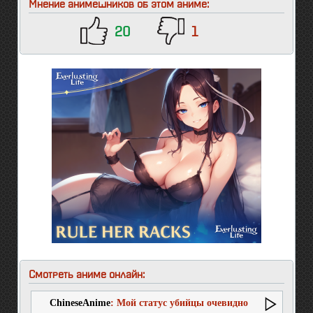
Мнение анимешников об этом аниме:
20
1
Смотреть аниме онлайн:
ChineseAnime
: Мой статус убийцы очевидно