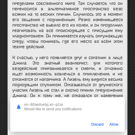
пределами собственного мира. Так случается, что он
переносится в альтернативное пространство безо
всяких на то веских причин. Случилось это в момент
его общения с подчинённым. Резко изменившееся
пространство не выбило его из колеи, и он продолжил
реагировать на всё происходящее с присущим ему
хладнокровием. Он принимается изучать окружающую
среду, чтобы понимать, где его место во всём этом
театре действий.
К счастью, у него появляется друг и соратник в лице
Джила. Это знатный авантюрист, для которого
бездействие приравнивается к смерти, и отчаянно
ищет возможность вовлечься в приключения, и не
откажется от напарника. А Лизель ему видится весьма
подходящим спутником. Отказываться от дружеского
участия Лизель не стал и охотно принял предложение
Джила. Он к тому же, не отказался от намерения
отыскать выход из той ситуации, в которую угодил. И
xn--80aeiluelyj.xn--p1ai
для этого не нужно сидеть на месте без дела и ждать,
Would like to send you notifications
когда всё само собой решится. И политик принимается
действовать, не без последствий для себя и
окружающих.
Discard
Allow