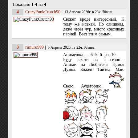
Показано
1-4
из
4
4
CrazyPunkCrutch90
|
13 Апреля 2026г. в 23ч. 50мин.
Сюжет вроде интересный. К
тому же исекай. Но слишком,
даже через чур, много красивых
парней. Веет этим самым.
3
rimuru999
|
5 Апреля 2026г. в 22ч. 08мин.
Анимешка......6..5..б..из..10.
Буду чекати на. 2 сезон...
Аниме. на Любителя. Цемоя
Думка. Кожен. Тайтел. Мае.
Свою. Аудеторию.