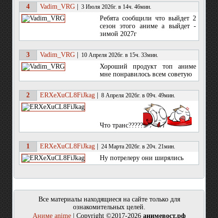
4
Vadim_VRG
|
3 Июля 2026г. в 14ч. 46мин.
Ребята сообщили что выйдет 2
сезон этого аниме а выйдет -
зимой 2027г
3
Vadim_VRG
|
10 Апреля 2026г. в 15ч. 33мин.
Хороший продукт топ аниме
мне понравилось всем советую
2
ERXeXuCL8FiJkag
|
8 Апреля 2026г. в 09ч. 49мин.
Что транс?????
1
ERXeXuCL8FiJkag
|
24 Марта 2026г. в 20ч. 21мин.
Ну потрелеру они ширялись
Все материалы находящиеся на сайте только для
ознакомительных целей.
Аниме anime
| Copyright ©2017-2026
анимевост.рф