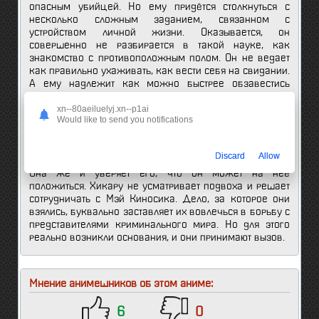
опасным убийцей. Но ему придётся столкнуться с
несколько сложным заданием, связанном с
устройством личной жизни. Оказывается, он
совершенно не разбирается в такой науке, как
знакомство с противоположным полом. Он не ведает
как правильно ухаживать, как вести себя на свидании.
А ему надлежит как можно быстрее обзавестись
спутницей жизни.
xn--80aeiluelyj.xn--p1ai
Would like to send you notifications
Впервые Хикару Гэро нуждается в чьей-то помощи, и
таковая ему будет оказана очаровательной девой,
которой нет равных на поприще мошенничества. Она
Discard
Allow
уверена, что без особого труда подыщет для него пару.
Она же и уверяет его, что он может на неё
положиться. Хикару не усматривает подвоха и решает
сотрудничать с Мэй Киносика. Дело, за которое они
взялись, буквально заставляет их вовлечься в борьбу с
представителями криминального мира. Но для этого
реально возникли основания, и они принимают вызов.
Мнение анимешников об этом аниме:
6
0