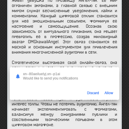
живёт девушка по прозвищу Ангел-тян. Её мир
ограничен экранами, а главной связью с внешним
миром служат бесчисленные уведомления, лайки и
комментарии. Каждый цифровой отклик становится
для неё эмоциональным событием, формируя её
настроение и самоощущение. Осознав свою
зависимость от виртуального признания, она решает
превратить её в профессию, создав миловидный
аватар OMGkawaiiAngel. Этот образ становится её
маской и основным инструментом для привлечения
внимания многочисленной аудитории в сети.
Стратегически выстраивая свой онлайн-образ, она
погружается в тщательное планирование контента и
стиля общения. Каждый пост, каждая прямая
xn--80aeiluelyj.xn--p1ai
трансляция — это шаг к увеличению охвата и
Would like to send you notifications
укреплению связи с подписчиками. Рост популярности
приносит не только удовлетворение, но и постоянное
Discard
Allow
давление: необходимость быть всегда на связи,
генерировать новые идеи и удерживать хрупкий
интерес толпы. Чтобы не потерять аудиторию, Ангел-тян
начинает экспериментировать с форматами,
балансируя между ожиданиями публики и
собственными творческими порывами в этом
цифровом марафоне.