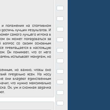
 и поражения на спортивном
 достичь лучших результатов. И
 номер самого лучшего игрока в
этом он может порадоваться за
ый вопрос со своим основным
овсе превращается в настоящую
ом. Он понимает, что от него
парень испытывает мандраж, но
обенным, но важно, чтобы оно
твий предельно ясен. На носу
ине они владеют единственным
значит, что нужно максимально
оска. Ох, уж и сложная задачка
ют.