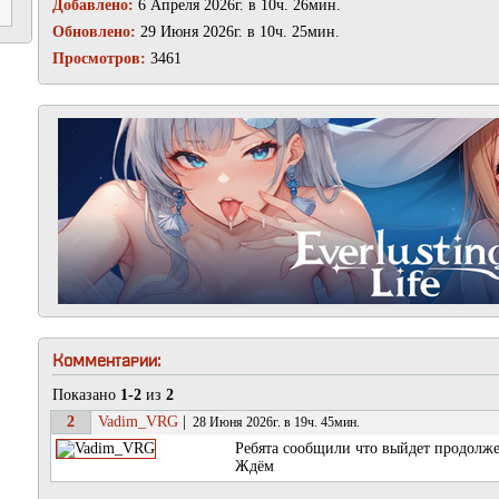
Добавлено:
6 Апреля 2026г. в 10ч. 26мин.
Обновлено:
29 Июня 2026г. в 10ч. 25мин.
Просмотров:
3461
Комментарии:
Показано
1-2
из
2
2
Vadim_VRG
|
28 Июня 2026г. в 19ч. 45мин.
Ребята сообщили что выйдет продолжени
Ждём