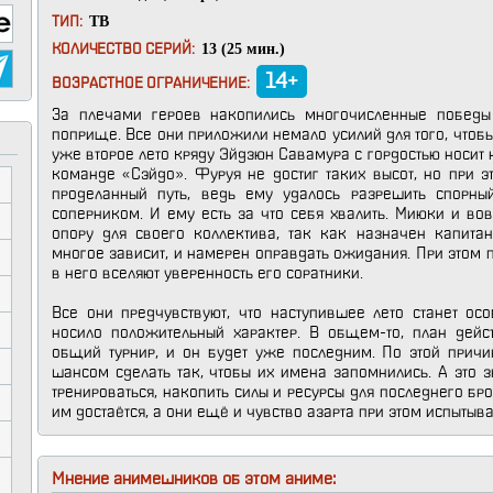
ТВ
ТИП:
13 (25 мин.)
КОЛИЧЕСТВО СЕРИЙ:
14+
ВОЗРАСТНОЕ ОГРАНИЧЕНИЕ:
За плечами героев накопились многочисленные победы
поприще. Все они приложили немало усилий для того, чтобы
уже второе лето кряду Эйдзюн Савамура с гордостью носит
команде «Сэйдо». Фуруя не достиг таких высот, но при 
проделанный путь, ведь ему удалось разрешить спорн
соперником. И ему есть за что себя хвалить. Миюки и в
опору для своего коллектива, так как назначен капитан
многое зависит, и намерен оправдать ожидания. При этом 
в него вселяют уверенность его соратники.
Все они предчувствуют, что наступившее лето станет ос
носило положительный характер. В общем-то, план дейс
общий турнир, и он будет уже последним. По этой прич
шансом сделать так, чтобы их имена запомнились. А это 
тренироваться, накопить силы и ресурсы для последнего бр
им достаётся, а они ещё и чувство азарта при этом испытыва
Мнение анимешников об этом аниме: