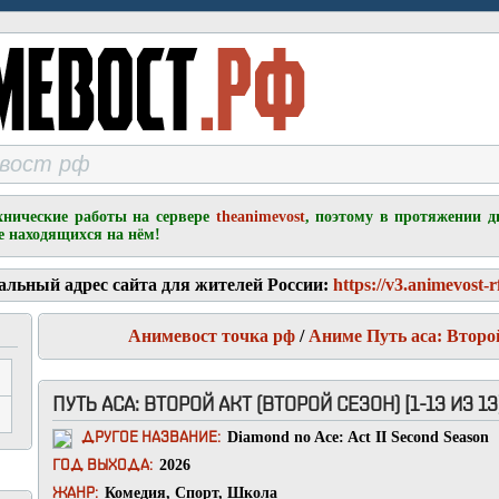
хнические работы на сервере
theanimevost
, поэтому в протяжении д
е находящихся на нём!
альный адрес сайта для жителей России:
https://v3.animevost-r
Анимевост точка рф
/
Аниме Путь аса: Второй
ПУТЬ АСА: ВТОРОЙ АКТ (ВТОРОЙ СЕЗОН) [1-13 ИЗ 13
Diamond no Ace: Act II Second Season
ДРУГОЕ НАЗВАНИЕ:
2026
ГОД ВЫХОДА:
Комедия
,
Спорт
,
Школа
ЖАНР: