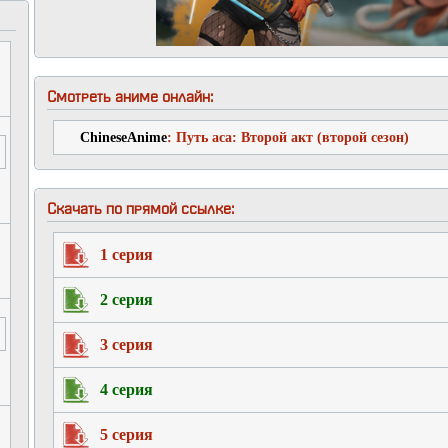
Смотреть аниме онлайн:
ChineseAnime
: Путь аса: Второй акт (второй сезон)
Скачать по прямой ссылке:
1 серия
2 серия
3 серия
4 серия
5 серия