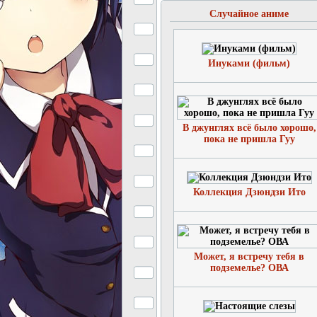
Случайное аниме
Инуками (фильм)
В джунглях всё было хорошо,
пока не пришла Гуу
Коллекция Дзюндзи Ито
Может, я встречу тебя в
подземелье? ОВА