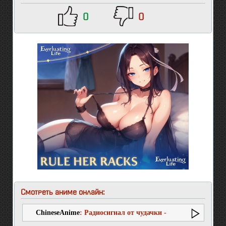
0
0
Смотреть аниме онлайн:
ChineseAnime
: Радиосигнал от чудачки -
Юноша на связи