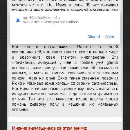
мечтать не мог. Но, Мэмэ в свои 39 лет выглядит
отлично, и явно нуждается в мужской компании, так
что не всем мечтам суждено сбыться. А тут еще одно
xn--80aeiluelyj.xn--p1ai
непонятное обстоятельство – свернутый матрас из
Would like to send you notifications
которого торчат женские ноги! А чего еще хуже эти
ноги принадлежат его кузине Эрио, которая ведет
себя, по меньшей мере, странно.
Discard
Allow
Вот так и познакомился Макото со своей
родственницей, которая говорит о себе в третьем лице
и возомнила себя агентом инопланетян. Эти
«тараканы», живущие у нее в голове уже давно
известны всем вокруг, они помешали ей нормально
учиться, а мать не смогла справляться с заскоками
дочери. Хотя не одна Эрио такая странная: девочки
Рюко и Маэкава тоже хороши со своими странностями.
Вот Нива и решил помочь женскому полу справится с
их душевными проблемами – ведь все их беды именно
от них. Так что, его мужское плечо всегда готово
помочь слабому полу в решении их моральных
проблем.
Мнение анимешников об этом аниме: