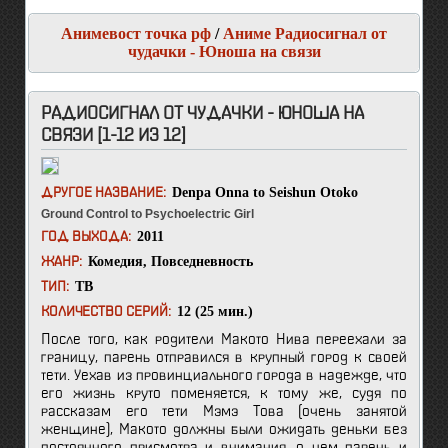
Анимевост точка рф
/
Аниме Радиосигнал от
чудачки - Юноша на связи
РАДИОСИГНАЛ ОТ ЧУДАЧКИ - ЮНОША НА
СВЯЗИ [1-12 ИЗ 12]
Denpa Onna to Seishun Otoko
ДРУГОЕ НАЗВАНИЕ:
Ground Control to Psychoelectric Girl
2011
ГОД ВЫХОДА:
Комедия
,
Повседневность
ЖАНР:
ТВ
ТИП:
12 (25 мин.)
КОЛИЧЕСТВО СЕРИЙ:
После того, как родители Макото Нива переехали за
границу, парень отправился в крупный город к своей
тети. Уехав из провинциального города в надежде, что
его жизнь круто поменяется, к тому же, судя по
рассказам его тети Мэмэ Това (очень занятой
женщине), Макото должны были ожидать деньки без
постоянного присмотра и внимания, о чем парень и