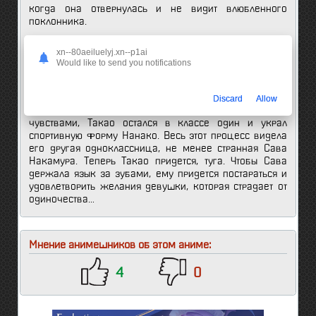
когда она отвернулась и не видит влюбленного
поклонника.
Постоянно сдерживания, Такао компенсирует чтением
xn--80aeiluelyj.xn--p1ai
книг поэта Шарля Бодлера. Это делает его странным по
Would like to send you notifications
отношению к другим одноклассникам, ведь они
ничего в этом не смыслят и вообще книг не читают.
Как бы то ни было, стихи не могут подавить звериную
Discard
Allow
человеческую натуру и однажды не справившийся с
чувствами, Такао остался в классе один и украл
спортивную форму Нанако. Весь этот процесс видела
его другая одноклассница, не менее странная Сава
Накамура. Теперь Такао придется, туга. Чтобы Сава
держала язык за зубами, ему придется постараться и
удовлетворить желания девушки, которая страдает от
одиночества…
Мнение анимешников об этом аниме:
4
0