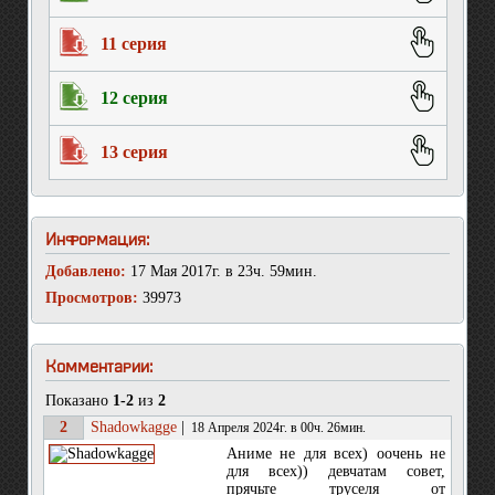
11 серия
12 серия
13 серия
Информация:
Добавлено:
17 Мая 2017г. в 23ч. 59мин.
Просмотров:
39973
Комментарии:
Показано
1-2
из
2
2
Shadowkagge
|
18 Апреля 2024г. в 00ч. 26мин.
Аниме не для всех) оочень не
для всех)) девчатам совет,
прячьте труселя от