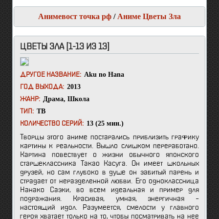
Анимевост точка рф
/
Аниме Цветы Зла
ЦВЕТЫ ЗЛА [1-13 ИЗ 13]
Aku no Hana
ДРУГОЕ НАЗВАНИЕ:
2013
ГОД ВЫХОДА:
Драма
,
Школа
ЖАНР:
ТВ
ТИП:
13 (25 мин.)
КОЛИЧЕСТВО СЕРИЙ:
Творцы этого аниме постарались приблизить графику
картины к реальности. Вышло слишком переработано.
Картина повествует о жизни обычного японского
старшеклассника Такао Касуга. Он имеет школьных
друзей, но сам глубоко в душе он забитый парень и
страдает от неразделенной любви. Его одноклассница
Нанако Саэки, во всем идеальная и пример для
подражания. Красивая, умная, энергичная –
настоящий идол. Разумеется, смелости у главного
героя хватает только на то, чтобы посматривать на нее