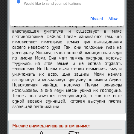
Would like to send you notifications
навыков своих солдат используют так называемого
"небесного духа". Это цветок, который может наделять
человека невероятной силой.
Discard
Allow
Конечно же простой народ не устраивает их
властвующая диктатура и существует в мире
противостояние. Сейчас Парам занимаются тем, что
приобретают пригодную землю для выращивания
своего небесного духа. Так, они положили глаз на
деревушку Мошира, глава которой амбициозная леди
по имени Мори. Она чтит память предков, которые
трудились на этой земле и не хотела отдавать
территорию. Но Парам были готовы применить силу и
уничтожить их всех. Для защиты Мори наняла
загадочную и молчаливую девушку по имени Арука.
Невероятная убийца, которую Парам однажды
использовал, а она ради мести убила их господина.
Теперь она является преступницей, а так же еще
одной боевой единицей, которая выступит против
зловещей организации.
Мнение анимешников об этом аниме: