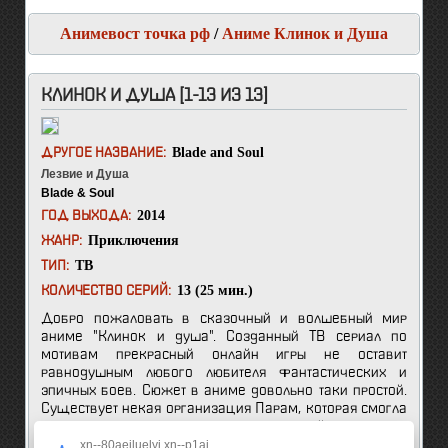
Анимевост точка рф
/
Аниме Клинок и Душа
КЛИНОК И ДУША [1-13 ИЗ 13]
Blade and Soul
ДРУГОЕ НАЗВАНИЕ:
Лезвие и Душа
Blade & Soul
2014
ГОД ВЫХОДА:
Приключения
ЖАНР:
ТВ
ТИП:
13 (25 мин.)
КОЛИЧЕСТВО СЕРИЙ:
Добро пожаловать в сказочный и волшебный мир
аниме "Клинок и душа". Созданный ТВ сериал по
мотивам прекрасный онлайн игры не оставит
равнодушным любого любителя фантастических и
эпичных боев. Сюжет в аниме довольно таки простой.
Существует некая организация Парам, которая смогла
достигнуть невероятных высот и силой взять под
контроль все вокруг. Они, для улучшения боевых
xn--80aeiluelyj.xn--p1ai