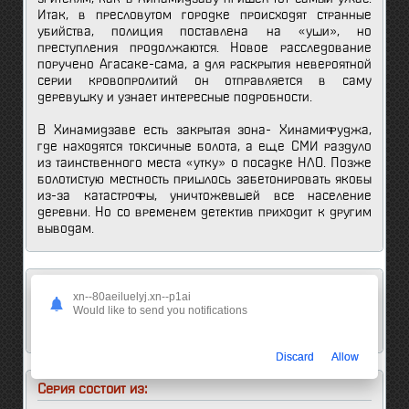
Итак, в пресловутом городке происходят странные
убийства, полиция поставлена на «уши», но
преступления продолжаются. Новое расследование
поручено Агасаке-сама, а для раскрытия невероятной
серии кровопролитий он отправляется в саму
деревушку и узнает интересные подробности.
В Хинамидзаве есть закрытая зона- Хинамифуджа,
где находятся токсичные болота, а еще СМИ раздуло
из таинственного места «утку» о посадке НЛО. Позже
болотистую местность пришлось забетонировать якобы
из-за катастрофы, уничтожевшей все население
деревни. Но со временем детектив приходит к другим
выводам.
Мнение анимешников об этом аниме:
xn--80aeiluelyj.xn--p1ai
Would like to send you notifications
3
0
Discard
Allow
Серия состоит из: