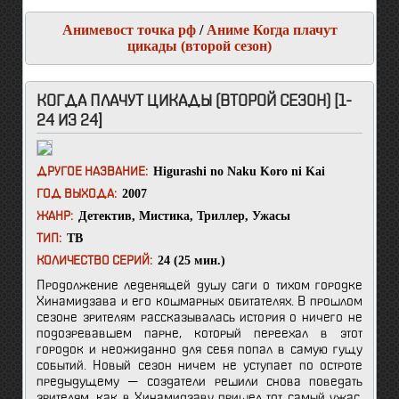
Анимевост точка рф
/
Аниме Когда плачут
цикады (второй сезон)
КОГДА ПЛАЧУТ ЦИКАДЫ (ВТОРОЙ СЕЗОН) [1-
24 ИЗ 24]
Higurashi no Naku Koro ni Kai
ДРУГОЕ НАЗВАНИЕ:
2007
ГОД ВЫХОДА:
Детектив
,
Мистика
,
Триллер
,
Ужасы
ЖАНР:
ТВ
ТИП:
24 (25 мин.)
КОЛИЧЕСТВО СЕРИЙ:
Продолжение леденящей душу саги о тихом городке
Хинамидзава и его кошмарных обитателях. В прошлом
сезоне зрителям рассказывалась история о ничего не
подозревавшем парне, который переехал в этот
городок и неожиданно для себя попал в самую гущу
событий. Новый сезон ничем не уступает по остроте
предыдущему — создатели решили снова поведать
зрителям, как в Хинамидзаву пришел тот самый ужас.