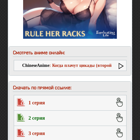
Смотреть аниме онлайн:
ChineseAnime
: Когда плачут цикады (второй
сезон)
Скачать по прямой ссылке:
1 серия
2 серия
3 серия