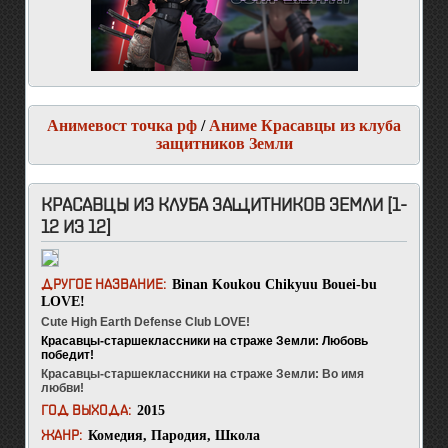
Анимевост точка рф
/
Аниме Красавцы из клуба
защитников Земли
КРАСАВЦЫ ИЗ КЛУБА ЗАЩИТНИКОВ ЗЕМЛИ [1-
12 ИЗ 12]
Binan Koukou Chikyuu Bouei-bu
ДРУГОЕ НАЗВАНИЕ:
LOVE!
Cute High Earth Defense Club LOVE!
Красавцы-старшеклассники на страже Земли: Любовь
победит!
Красавцы-старшеклассники на страже Земли: Во имя
любви!
2015
ГОД ВЫХОДА:
Комедия
,
Пародия
,
Школа
ЖАНР: