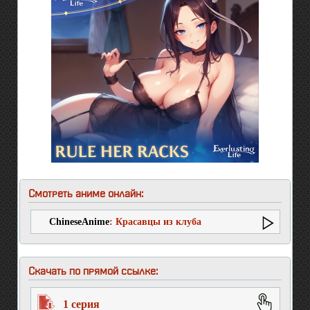
Смотреть аниме онлайн:
ChineseAnime
: Красавцы из клуба
защитников Земли
Скачать по прямой ссылке:
1 серия