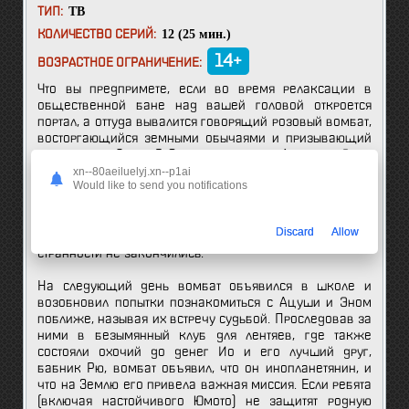
ТВ
ТИП:
12 (25 мин.)
КОЛИЧЕСТВО СЕРИЙ:
14+
ВОЗРАСТНОЕ ОГРАНИЧЕНИЕ:
Что вы предпримете, если во время релаксации в
общественной бане над вашей головой откроется
портал, а оттуда вывалится говорящий розовый вомбат,
восторгающийся земными обычаями и призывающий
вас спасать Землю? Старшеклассники Ацуши и Эн, с
которыми это недоразумение и произошло, поступили
xn--80aeiluelyj.xn--p1ai
Would like to send you notifications
вполне предсказуемо: поспешили ретироваться и
забыть о странной встрече – благо, внимание вомбата
отвлек на себя паренек по имени Юмото, работающий
Discard
Allow
в банях и обожающий животных. Впрочем, на этом
странности не закончились.
На следующий день вомбат объявился в школе и
возобновил попытки познакомиться с Ацуши и Эном
поближе, называя их встречу судьбой. Проследовав за
ними в безымянный клуб для лентяев, где также
состояли охочий до денег Ио и его лучший друг,
бабник Рю, вомбат объявил, что он инопланетянин, и
что на Землю его привела важная миссия. Если ребята
(включая настойчивого Юмото) не защитят родную