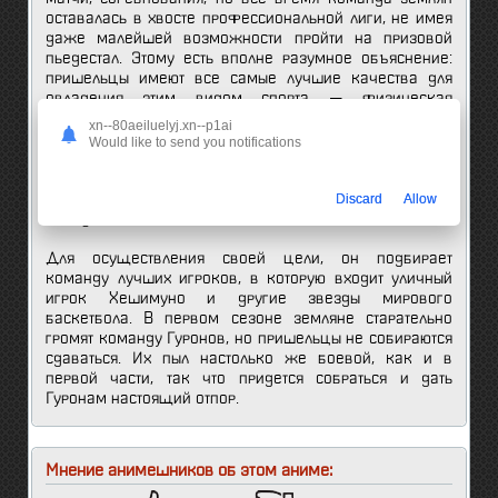
оставалась в хвосте профессиональной лиги, не имея
даже малейшей возможности пройти на призовой
пьедестал. Этому есть вполне разумное объяснение:
пришельцы имеют все самые лучшие качества для
овладения этим видом спорта — физическая
выносливость, высокий рост, слаженная команда.
xn--80aeiluelyj.xn--p1ai
Впрочем, возможно фатальной невезучести
Would like to send you notifications
возможно скоро придет конец, ибо на сцену выходит
когда-то былой игрок в баскетбол, а сейчас
влиятельный олигарх, желающий возродить череду
Discard
Allow
побед землян.
Для осуществления своей цели, он подбирает
команду лучших игроков, в которую входит уличный
игрок Хешимуно и другие звезды мирового
баскетбола. В первом сезоне земляне старательно
громят команду Гуронов, но пришельцы не собираются
сдаваться. Их пыл настолько же боевой, как и в
первой части, так что придется собраться и дать
Гуронам настоящий отпор.
Мнение анимешников об этом аниме: