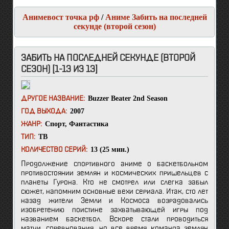
Анимевост точка рф
/
Аниме Забить на последней
секунде (второй сезон)
ЗАБИТЬ НА ПОСЛЕДНЕЙ СЕКУНДЕ (ВТОРОЙ
СЕЗОН) [1-13 ИЗ 13]
Buzzer Beater 2nd Season
ДРУГОЕ НАЗВАНИЕ:
2007
ГОД ВЫХОДА:
Спорт
,
Фантастика
ЖАНР:
ТВ
ТИП:
13 (25 мин.)
КОЛИЧЕСТВО СЕРИЙ:
Продолжение спортивного аниме о баскетбольном
противостоянии землян и космических пришельцев с
планеты Гурона. Кто не смотрел или слегка забыл
сюжет, напомним основные вехи сериала. Итак, сто лет
назад жители Земли и Космоса возрадовались
изобретению поистине захватывающей игры под
названием баскетбол. Вскоре стали проводиться
матчи, соревнования, но все время команда землян