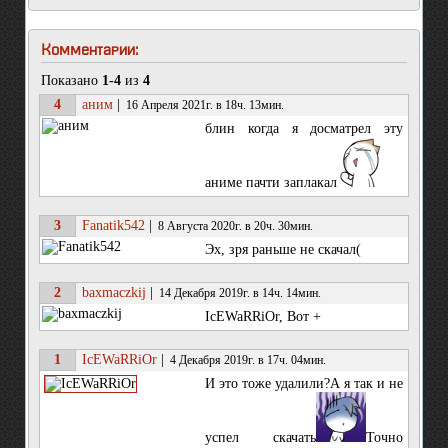
Комментарии:
Показано
1-4
из
4
4
аним
|
16 Апреля 2021г. в 18ч. 13мин.
блин когда я досматрел эту
аниме пачти заплакал
3
Fanatik542
|
8 Августа 2020г. в 20ч. 30мин.
Эх, зря раньше не скачал(
2
baxmaczkij
|
14 Декабря 2019г. в 14ч. 14мин.
IcEWaRRiOr, Вот +
1
IcEWaRRiOr
|
4 Декабря 2019г. в 17ч. 04мин.
И это тоже удалили?А я так и не
успел скачать
Точно