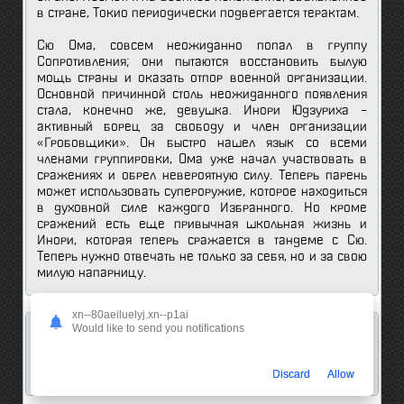
в стране, Токио периодически подвергается терактам.
Сю Ома, совсем неожиданно попал в группу
Сопротивления; они пытаются восстановить былую
мощь страны и оказать отпор военной организации.
Основной причинной столь неожиданного появления
стала, конечно же, девушка. Инори Юдзуриха –
активный борец за свободу и член организации
«Гробовщики». Он быстро нашел язык со всеми
членами группировки, Ома уже начал участвовать в
сражениях и обрел невероятную силу. Теперь парень
может использовать супероружие, которое находиться
в духовной силе каждого Избранного. Но кроме
сражений есть еще привычная школьная жизнь и
Инори, которая теперь сражается в тандеме с Сю.
Теперь нужно отвечать не только за себя, но и за свою
милую напарницу.
xn--80aeiluelyj.xn--p1ai
Would like to send you notifications
Мнение анимешников об этом аниме:
8
0
Discard
Allow