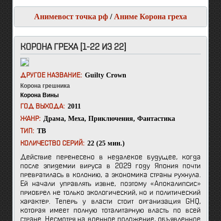
Анимевост точка рф
/
Аниме Корона греха
КОРОНА ГРЕХА [1-22 ИЗ 22]
Guilty Crown
ДРУГОЕ НАЗВАНИЕ:
Корона грешника
Корона Вины
2011
ГОД ВЫХОДА:
Драма
,
Меха
,
Приключения
,
Фантастика
ЖАНР:
ТВ
ТИП:
22 (25 мин.)
КОЛИЧЕСТВО СЕРИЙ:
Действие перенесено в недалекое будущее, когда
после эпидемии вируса в 2029 году Япония почти
превратилась в колонию, а экономика страны рухнула.
Ей начали управлять извне, поэтому «Апокалипсис»
приобрел не только экологический, но и политический
характер. Теперь у власти стоит организация GHQ,
которая имеет полную тоталитарную власть по всей
стране. Несмотря на военное положение, объявленное