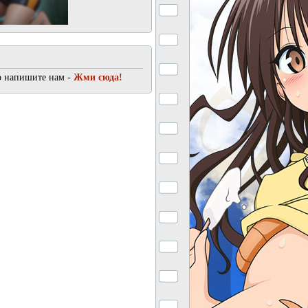
о напишите нам -
Жми сюда!