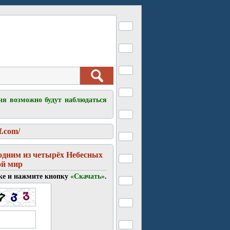
ня возможно будут наблюдаться
f.com/
одним из четырёх Небесных
ой мир
ке и нажмите кнопку
«Скачать»
.