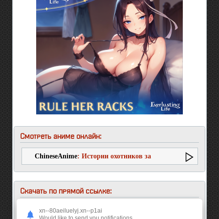
Смотреть аниме онлайн:
ChineseAnime
: Истории охотников за
монстрами
Скачать по прямой ссылке:
xn--80aeiluelyj.xn--p1ai
1 серия
Would like to send you notifications