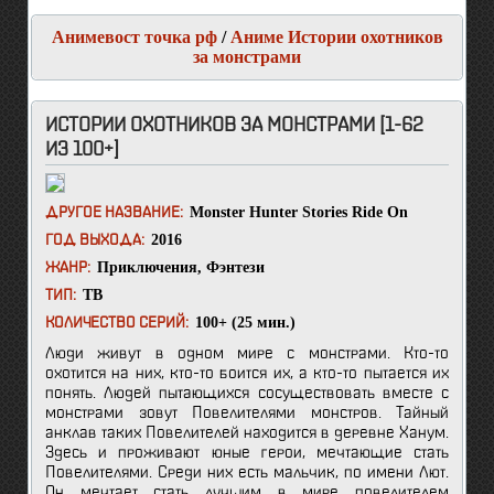
Анимевост точка рф
/
Аниме Истории охотников
за монстрами
ИСТОРИИ ОХОТНИКОВ ЗА МОНСТРАМИ [1-62
ИЗ 100+]
Monster Hunter Stories Ride On
ДРУГОЕ НАЗВАНИЕ:
2016
ГОД ВЫХОДА:
Приключения
,
Фэнтези
ЖАНР:
ТВ
ТИП:
100+ (25 мин.)
КОЛИЧЕСТВО СЕРИЙ:
Люди живут в одном мире с монстрами. Кто-то
охотится на них, кто-то боится их, а кто-то пытается их
понять. Людей пытающихся сосуществовать вместе с
монстрами зовут Повелителями монстров. Тайный
анклав таких Повелителей находится в деревне Ханум.
Здесь и проживают юные герои, мечтающие стать
Повелителями. Среди них есть мальчик, по имени Лют.
Он мечтает стать лучшим в мире повелителем