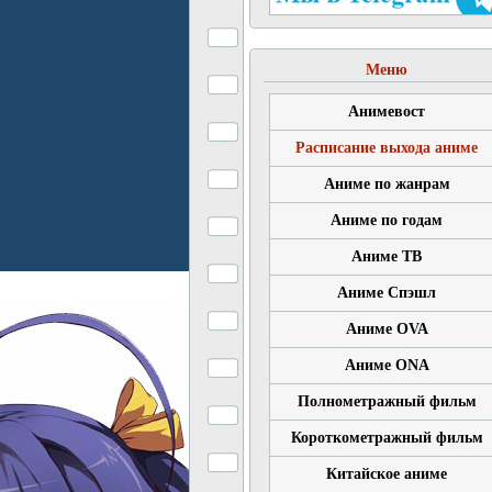
Меню
Анимевост
Расписание выхода аниме
Аниме по жанрам
Аниме по годам
Аниме ТВ
Аниме Спэшл
Аниме OVA
Аниме ONA
Полнометражный фильм
Короткометражный фильм
Китайское аниме