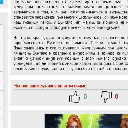
Школьная пора, особенно, если речь идет о старших класса
девушкам, только-только выбравшимся из детского во
задуматься о том, чем они хотят заниматься в будущем.
становится проблемой для многих школьников, к числу кото
наш главный герой. У Бунтаро нет мечты, он понятия не 
жизни, и проводит свободное время в компании друзей.
Но однажды судьба подкидывает ему шанс попробова
одноклассница Бунтаро по имени Саюки делает ем
Ознакомившись с его сценарием, написанным для школь
привлечь Бунтаро к созданию видео-игры, а точнее, симу
знает о данном виде игр ровным счетом ничего, однако
убеждена, что ее знаний с лихвой хватит им обоим. Остаетс
нескольких энтузиастов и погрузиться с головой в воплоще
Мнение анимешников об этом аниме:
0
0