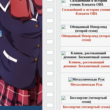
Сильнейший в истории учени
Кэнъити ОВА
Обещанный Неверленд (второ
сезон)
Клинок, рассекающий
демонов: Бесконечный замок
Металлическая Руж
Бессмертие (четвертый сезон)