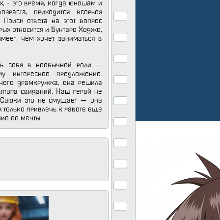
х, - это время, когда юношам и
зраста, приходится всерьез
 Поиск ответа на этот вопрос
рых относится и Бунтаро Ходжо,
имеет, чем хочет заниматься в
ть себя в необычной роли —
у интересное предложение.
ного драмкружка, она решила
лятора свиданий. Наш герой не
 Саюки это не смущает — она
я только привлечь к работе еще
ние ее мечты.