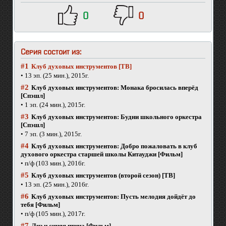
0
0
Серия состоит из:
#1
Клуб духовых инструментов [ТВ]
• 13 эп. (25 мин.), 2015г.
#2
Клуб духовых инструментов: Монака бросилась вперёд
[Спэшл]
• 1 эп. (24 мин.), 2015г.
#3
Клуб духовых инструментов: Будни школьного оркестра
[Спэшл]
• 7 эп. (3 мин.), 2015г.
#4
Клуб духовых инструментов: Добро пожаловать в клуб
духового оркестра старшей школы Китауджи [Фильм]
• п/ф (103 мин.), 2016г.
#5
Клуб духовых инструментов (второй сезон) [ТВ]
• 13 эп. (25 мин.), 2016г.
#6
Клуб духовых инструментов: Пусть мелодия дойдёт до
тебя [Фильм]
• п/ф (105 мин.), 2017г.
#7
Лиз и синяя птица [Фильм]