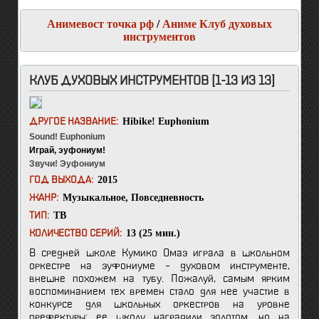
Анимевост точка рф
/
Аниме Клуб духовых
инструментов
КЛУБ ДУХОВЫХ ИНСТРУМЕНТОВ [1-13 ИЗ 13]
Hibike! Euphonium
ДРУГОЕ НАЗВАНИЕ:
Sound! Euphonium
Играй, эуфониум!
Звучи! Эуфониум
2015
ГОД ВЫХОДА:
Музыкальное
,
Повседневность
ЖАНР:
ТВ
ТИП:
13 (25 мин.)
КОЛИЧЕСТВО СЕРИЙ:
В средней школе Кумико Омаэ играла в школьном
оркестре на эуфониуме – духовом инструменте,
внешне похожем на тубу. Пожалуй, самым ярким
воспоминанием тех времен стало для нее участие в
конкурсе для школьных оркестров на уровне
префектуры: ее школу наградили золотом, но на