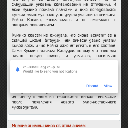
следующий уровень соревнований не отправили. И
если Кумико пожала плечами и тихо порадовалась
«утешительному» золоту, то другая участница оркестра,
Рэйна Косака, расплакалась и не смирилась с
обидным поражением.
Кумико совсем не ожидала, что снова встретит ее в
старшей школе Китаудзи, чей оркестр давно утратил
былой лоск, и что Рэйна захочет играть в его составе.
Сама Кумико выбрала Китаудзи, потому что захотела
начать новую жизнь, и услышав, насколько
посредственно играют музыканты этой школы, не
воспылала желанием к ним присоединиться. Однако
xn--80aeiluelyj.xn--p1ai
новые подруги – Сапфир (или просто Мидори),
Would like to send you notifications
играющая на контрабасе, и Хазуки, ранее вообще не
занимавшаяся музыкой, убеждают ее попытать счастья
Discard
Allow
в оркестре Китаудзи, «спасти» его и поднять на
невиданную прежде высоту. И этот план, кстати говоря,
из неосуществимого становится вполне реальным
после появления нового художественного
руководителя.
Мнение анимешников об этом аниме: