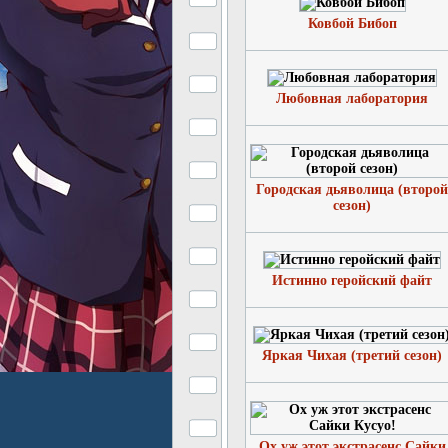
Ковбой Бибоп
Любовная лаборатория
Городская дьяволица (второй
сезон)
Истинно геройский файт
Яркая Чихая (третий сезон)
Ох уж этот экстрасенс Сайки