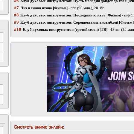
#6
Клуб духовых инструментов: Пусть мелодия дойдёт до тебя [Ф
#7
Лиз и синяя птица [Фильм]
- п/ф (90 мин.), 2018г.
#8
Клуб духовых инструментов: Последняя клятва [Фильм]
- п/ф (
#9
Клуб духовых инструментов: Соревнование ансамблей [Фильм]
#10
Клуб духовых инструментов (третий сезон) [ТВ]
- 13 эп. (25 мин
Смотреть аниме онлайн: