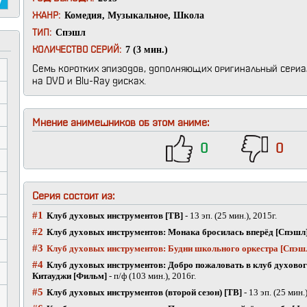
Комедия
,
Музыкальное
,
Школа
ЖАНР:
Спэшл
ТИП:
7 (3 мин.)
КОЛИЧЕСТВО СЕРИЙ:
Семь коротких эпизодов, дополняющих оригинальный сериа
на DVD и Blu-Ray дисках.
Мнение анимешников об этом аниме:
0
0
Серия состоит из:
#1
Клуб духовых инструментов [ТВ]
- 13 эп. (25 мин.), 2015г.
#2
Клуб духовых инструментов: Монака бросилась вперёд [Спэшл
#3
Клуб духовых инструментов: Будни школьного оркестра [Спэш
#4
Клуб духовых инструментов: Добро пожаловать в клуб духово
Китауджи [Фильм]
- п/ф (103 мин.), 2016г.
#5
Клуб духовых инструментов (второй сезон) [ТВ]
- 13 эп. (25 мин.)