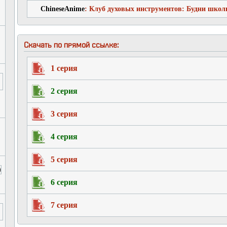
ChineseAnime
: Клуб духовых инструментов: Будни школ
Скачать по прямой ссылке:
1 серия
2 серия
3 серия
4 серия
5 серия
6 серия
7 серия