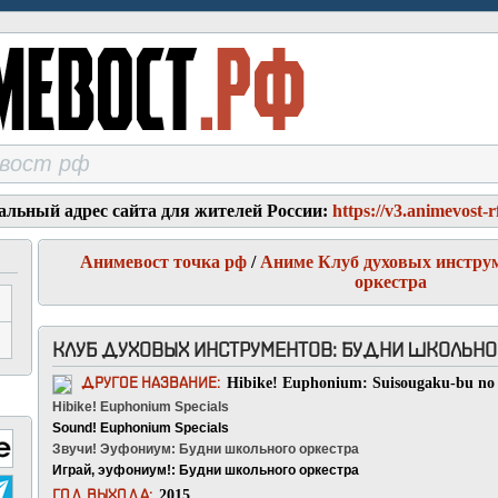
альный адрес сайта для жителей России:
https://v3.animevost-r
Анимевост точка рф
/
Аниме Клуб духовых инстру
оркестра
КЛУБ ДУХОВЫХ ИНСТРУМЕНТОВ: БУДНИ ШКОЛЬНОГО
Hibike! Euphonium: Suisougaku-bu no 
ДРУГОЕ НАЗВАНИЕ:
Hibike! Euphonium Specials
Sound! Euphonium Specials
Звучи! Эуфониум: Будни школьного оркестра
Играй, эуфониум!: Будни школьного оркестра
2015
ГОД ВЫХОДА: