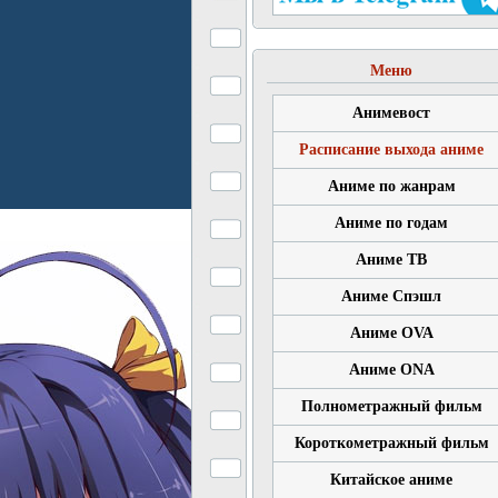
Меню
Анимевост
Расписание выхода аниме
Аниме по жанрам
Аниме по годам
Аниме ТВ
Аниме Спэшл
Аниме OVA
Аниме ONA
Полнометражный фильм
Короткометражный фильм
Китайское аниме