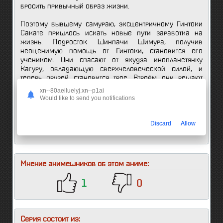
бросить привычный образ жизни.
Поэтому бывшему самураю, эксцентричному Гинтоки
Сакате пришлось искать новые пути заработка на
жизнь. Подросток Шинпачи Шимура, получив
неоценимую помощь от Гинтоки, становится его
учеником. Они спасают от якудза инопланетянку
Кагуру, обладающую сверхчеловеческой силой, и
теперь друзей становится трое. Втроём они решают
работать фрилансерами и берутся за всевозможные
xn--80aeiluelyj.xn--p1ai
задания, чтобы заработать побольше деньжат на своё
Would like to send you notifications
скромное проживание. В пятом сезоне
полюбившегося всем аниме зрителей ждёт множество
комедийных историй о буднях Гинтоки, Шимуры и
Discard
Allow
Кагуры.
Мнение анимешников об этом аниме:
1
0
Серия состоит из: