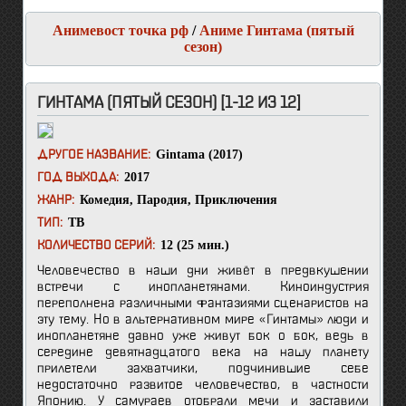
Анимевост точка рф
/
Аниме Гинтама (пятый
сезон)
ГИНТАМА (ПЯТЫЙ СЕЗОН) [1-12 ИЗ 12]
Gintama (2017)
ДРУГОЕ НАЗВАНИЕ:
2017
ГОД ВЫХОДА:
Комедия
,
Пародия
,
Приключения
ЖАНР:
ТВ
ТИП:
12 (25 мин.)
КОЛИЧЕСТВО СЕРИЙ:
Человечество в наши дни живёт в предвкушении
встречи с инопланетянами. Киноиндустрия
переполнена различными фантазиями сценаристов на
эту тему. Но в альтернативном мире «Гинтамы» люди и
инопланетяне давно уже живут бок о бок, ведь в
середине девятнадцатого века на нашу планету
прилетели захватчики, подчинившие себе
недостаточно развитое человечество, в частности
Японию. У самураев отобрали мечи и заставили